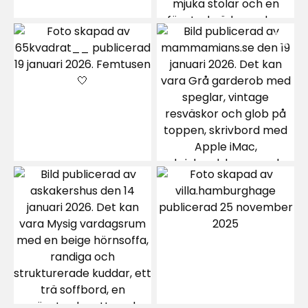
Lars Å
LÅ
Lite för tunn och sladdrig
4 månader sedan
Carl B
CB
Svårt att få bort rynkorna i mattan.
9 månader sedan
1
Angelica O
AO
Bra kvalitet och billig
11 månader sedan