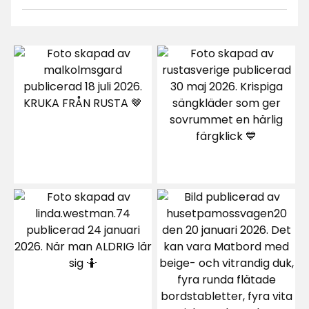
4.5
5
☆
4
☆
3
☆
2
☆
25 betyg
1
☆
Sortera efter
Filtrera på
Recensioner (25)
Guide B
G
Det är dåligt kvalitet för priset
2 månader sedan