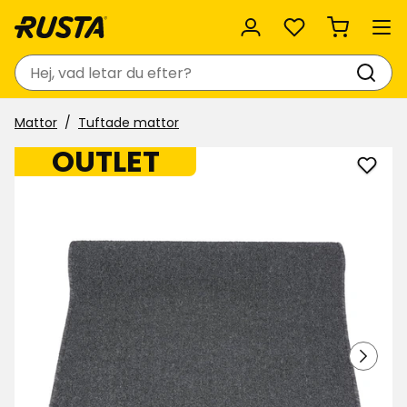
Favoriter
Sök
Mattor
Tuftade mattor
OUTLET
Lägg
till
Gång
Anya
i
favor