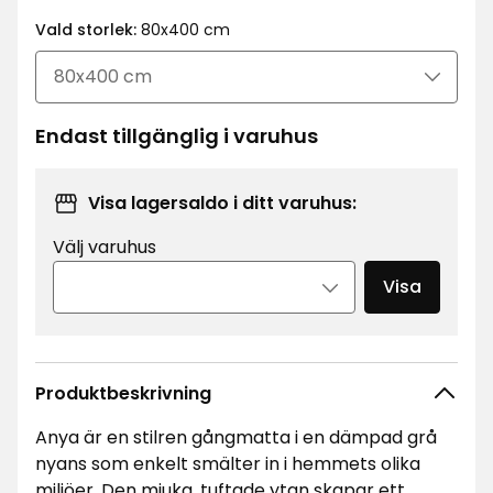
kr
Vald storlek:
80x400 cm
Endast tillgänglig i varuhus
Visa lagersaldo i ditt varuhus:
Välj varuhus
Visa
Produktbeskrivning
Anya är en stilren gångmatta i en dämpad grå
nyans som enkelt smälter in i hemmets olika
miljöer. Den mjuka, tuftade ytan skapar ett