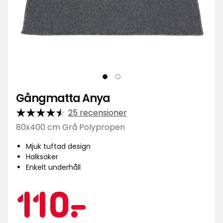
Gångmatta Anya
25 recensioner
80x400 cm Grå Polypropen
Mjuk tuftad design
Halksäker
Enkelt underhåll
Kampa
110
110
-
.