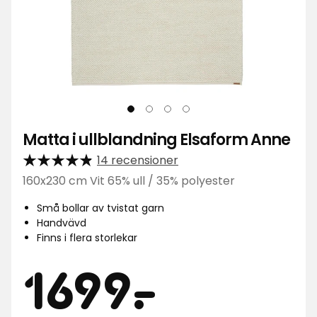
Matta i ullblandning Elsaform Anne
14 recensioner
160x230 cm Vit 65% ull / 35% polyester
Små bollar av tvistat garn
Handvävd
Finns i flera storlekar
Pris
1699
1699
-
.