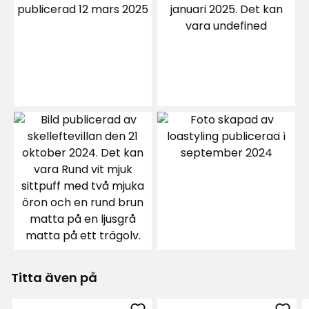
varm och bekväm att gå på, men måste ha
halkskydd under, det skulle jag vilja veta
eftersom jag har lite av det.
men nöjd.
Översatt från norska
•
Visa original
9 månader sedan
Ghazal A
GA
6 dagar sedan
Kaija P
KP
3 månader sedan
Titta även på
Vicki I
VI