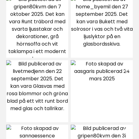
Jonas L
JL
Mattan har hög kvalitet och stilren.
Rekommenderas!
9 månader sedan
Kari
K
Helt enkelt en snygg och fin matta, till ett lika
trevligt pris.
Översatt från norska
•
Visa original
8 månader sedan
Janne E
JE