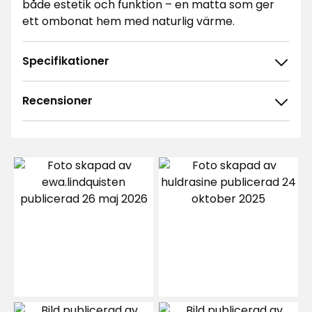
både estetik och funktion – en matta som ger
ett ombonat hem med naturlig värme.
Specifikationer
Recensioner
4.9
5
☆
4
☆
3
☆
2
☆
14 betyg
1
☆
Sortera efter
Filtrera på
Recensioner (14)