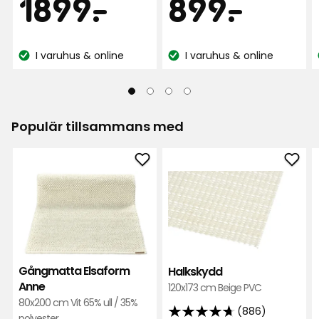
Pris
Pris
1899
899
1899
-
.
899
-
.
5
baserat
Suvi A
SA
stjärnor
på
kr
kr
baserat
44
I varuhus & online
I varuhus & online
på
Lagersaldo:
Lagersaldo:
recensioner
9 månader sedan
135
recensioner
Visa fler recensioner
Populär tillsammans med
Verified by Trustvoice
Lägg
Läg
till
till
Gångmatta
Halk
Elsaform
i
Anne
favor
i
favoriter
Gångmatta Elsaform
Halkskydd
Anne
120x173 cm Beige PVC
80x200 cm Vit 65% ull / 35%
(886)
4.7
polyester