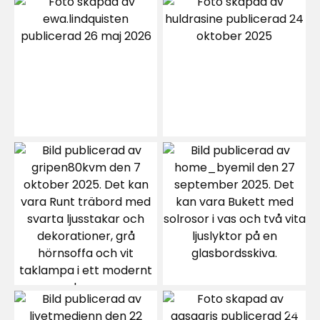
2
☆
49 betyg
1
☆
Sortera efter
Filtrera på
Recensioner (49)
Lena H
LH
Jättenöjd med mattan, mjuk ock skön
9 månader sedan
1
Mimmi J
MJ
Superfin verkligen, var lite sådär till den i affären