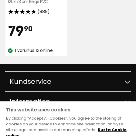
120x173 cm Beige PVC
(889)
4.7
av
Pris
79,90
79
90
5
stjärnor
kr
baserat
I varuhus & online
på
Lagersaldo:
889
recensioner
Kundservice
Kontakta kundservice
Information
This website uses cookies
Frågor och svar
By clicking “Accept All Cookies”, you agree to the storing of
Varuhus och öppettider
Club Rusta
cookies on your device to enhance site navigation, analyze
site usage, and assist in our marketing efforts.
Rusta Cookie
Köpvillkor
Om Rusta
policy