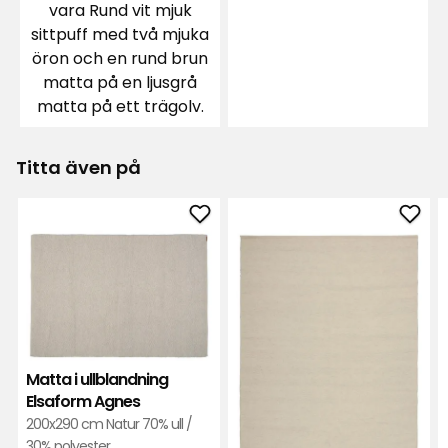
Översatt från finska
•
Visa original
2 månader sedan
Mona B
MB
Fantastisk vacker matta att se på och använda.
Titta även på
Mycket beröm för det, och rekommenderas.
Översatt från norska
•
Visa original
Lägg
Läg
6 månader sedan
1
till
till
Matta
Ullm
i
Elsa
Daniel D
DD
ullblandning
Liz
Elsaform
i
Det är en jättebra matta.
Agnes
favor
Matta i ullblandning
i
Översatt från tyska
•
Visa original
Elsaform Agnes
favoriter
200x290 cm Natur 70% ull /
7 månader sedan
1
30% polyester