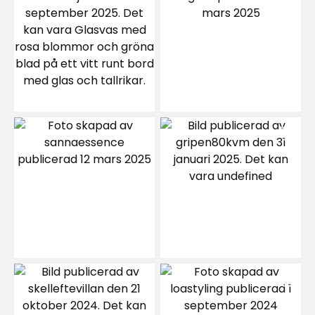
men väl hemma så var den otroligt fin
9 månader sedan
1
Joonas
J
Högkvalitativ och vacker matta, jag kan
rekommendera den.
Översatt från finska
•
Visa original
8 dagar sedan
Salla-Riikka T
ST
Mattan är vacker och känns underbar, men
väven är så lös att den inte håller sig ren så
länge som man skulle hoppas med tanke på
priset.