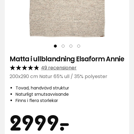
Matta i ullblandning Elsaform Annie
49 recensioner
200x290 cm Natur 65% ull / 35% polyester
Tovad, handvävd struktur
Naturligt smutsavvisande
Finns i flera storlekar
Pris
2999
2999
-
.