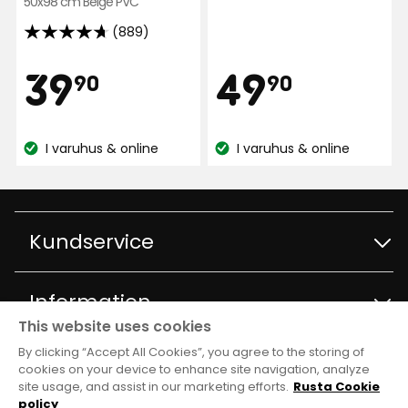
50x98 cm Beige PVC
(889)
4.7
av
Pris
Pris
39,90
49,90
39
49
90
90
5
stjärnor
kr
kr
baserat
I varuhus & online
I varuhus & online
på
Lagersaldo:
Lagersaldo:
889
recensioner
Kundservice
Kontakta kundservice
Information
This website uses cookies
Frågor och svar
By clicking “Accept All Cookies”, you agree to the storing of
Varuhus och öppettider
Club Rusta
cookies on your device to enhance site navigation, analyze
site usage, and assist in our marketing efforts.
Rusta Cookie
Köpvillkor
Om Rusta
policy