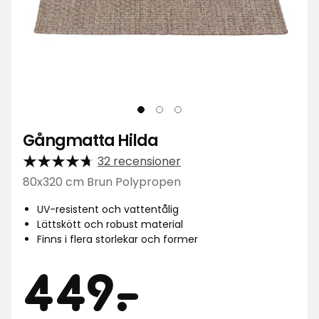
Gångmatta Hilda
32 recensioner
80x320 cm Brun Polypropen
UV-resistent och vattentålig
Lättskött och robust material
Finns i flera storlekar och former
Pris
449
449
-
.