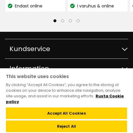
kr
kr
Endast online
I varuhus & online
Lagersaldo:
Lagersaldo:
Kundservice
Kontakta kundservice
Information
This website uses cookies
Frågor och svar
By clicking “Accept All Cookies”, you agree to the storing of
Varuhus och öppettider
Club Rusta
cookies on your device to enhance site navigation, analyze
site usage, and assist in our marketing efforts.
Rusta Cookie
Köpvillkor
Om Rusta
policy
Medlemserbjudanden
Följ oss
Leveransalternativ
Accept All Cookies
Hållbarhet och kvalitet
Medlemsvillkor
TikTok
Reject All
Återkallelser
Jobba på Rusta