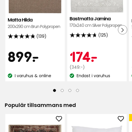
i
i
favoriter
favor
Bastmatta Jamina
Matta Hilda
170x240 cm Silver Polypropen
200x290 cm Brun Polypropen
(125)
(139)
4.7
4.8
av
av
Pris
899
Kamp
174
899
-
.
174
-
.
5
5
stjärnor
stjärnor
baserat
kr
Ordinarie
kr
(349:-)
baserat
pris
på
på
I varuhus & online
Endast i varuhus
Lagersaldo:
Lagersaldo:
349
125
139
kr
recensioner
recensioner
Populär tillsammans med
Lägg
Läg
till
till