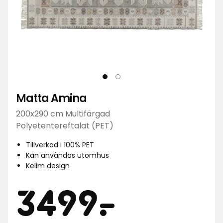
Matta Amina
200x290 cm Multifärgad
Polyetentereftalat (PET)
Tillverkad i 100% PET
Kan användas utomhus
Kelim design
Pris
3499
3499
-
.