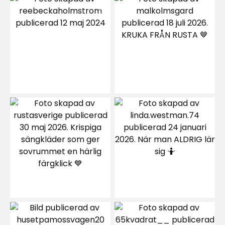
49 betyg
1
☆
Sortera efter
Filtrera på
Recensioner (49)
Inger A
IA
Bra pris
Bra färg
3 veckor sedan
Hanadi J
HJ