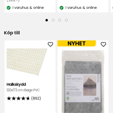
Ordinarie
kr
kr
(349:-)
pris
I varuhus & online
I varuhus & online
Lagersaldo:
Lagersaldo:
349
kr
Köp till
NYHET
Lägg
Läg
till
till
Halkskydd
Halk
i
matt
favoriter
filt
i
favor
Halkskydd
120x173 cm Beige PVC
(892)
4.7
av