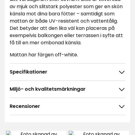
av mjuk och slitstark polyester som ger en skön
känsla mot dina bara fötter – samtidigt som
mattan är både UV-resistent och vattentålig.
Det betyder att den lika väl kan placeras på
exempelvis balkongen eller terrassen i syfte att
få till en mer ombonad känsla.
Mattan har färgen off-white.
Specifikationer
Miljö- och kvalitetsmärkningar
Recensioner
4.7
5
☆
4
☆
3
☆
2
☆