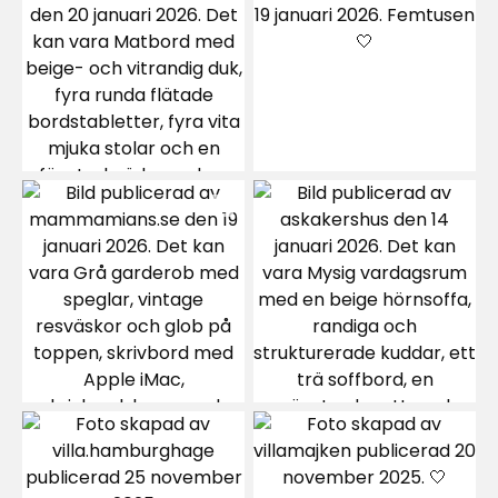
Inte så mycket bra
2 månader sedan
Margit
M
Fin matta snygg. Bra pris.
9 månader sedan
Ann-Marie
A
Har redan mattan Billie och ville komplettera
med likadan. Min robotdammsugare klarar av
dessa mattor perfekt, inte för tjocka eller för
luddiga.
1 år sedan