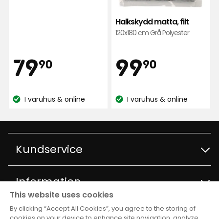
5
stjärnor
Halkskydd matta, filt
baserat
120x180 cm Grå Polyester
på
892
Pris
Pris
79,90
99,90
79
99
recensioner
90
90
kr
kr
I varuhus & online
I varuhus & online
Lagersaldo:
Lagersaldo:
Kundservice
Kontakta kundservice
Information
This website uses cookies
Frågor och svar
By clicking “Accept All Cookies”, you agree to the storing of
Varuhus och öppettider
Club Rusta
cookies on your device to enhance site navigation, analyze