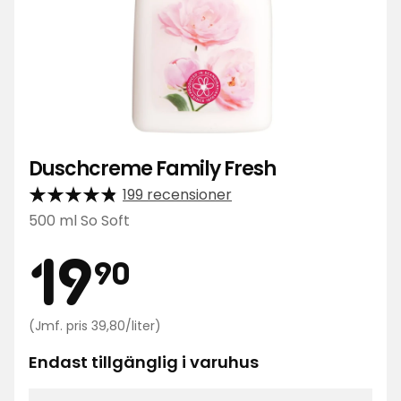
Duschcreme Family Fresh
199 recensioner
500 ml So Soft
Pris
19,90
19
90
kr
Jämförpris
(Jmf. pris 39,80/liter)
39,80
kr
Endast tillgänglig i varuhus
/liter