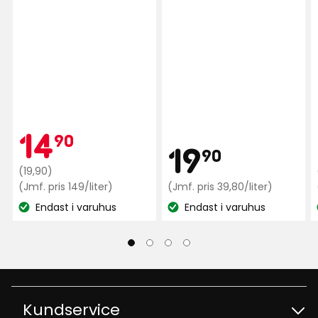
Visa fler recensioner
Verified by Trustvoice
Kampanjpr
14,90
14
90
Pris
19,90
19
90
Ordinarie
kr
(19,90)
pris
Jämförpris
kr
Jämfö
(Jmf. pris 149/liter)
(Jmf. pris 39,80/liter)
149
39,80
19,90
Endast i varuhus
Endast i varuhus
kr
kr
Lagersaldo:
Lagersaldo:
kr
/liter
/liter
Kundservice