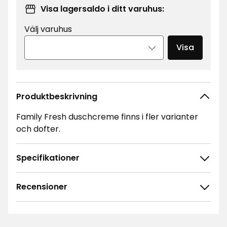
Visa lagersaldo i ditt varuhus:
Välj varuhus
Visa
Produktbeskrivning
Family Fresh duschcreme finns i fler varianter
och dofter.
Specifikationer
Recensioner
4.8
5
☆
4
☆
3
☆