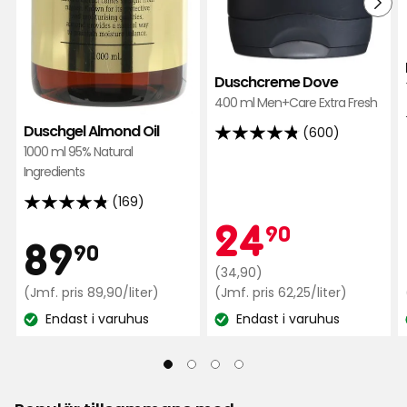
Bra pris!
10 månader sedan
Duschcreme Dove
Eleonor F
EF
400 ml Men+Care Extra Fresh
Duschgel Almond Oil
(600)
4.8
Bra pris på bra produkt.
1000 ml 95% Natural
av
Ingredients
10 månader sedan
5
(169)
stjärnor
4.8
Elisabeth P
Kamp
24,90
24
baserat
EP
90
av
Pris
89,90
89
90
på
5
600
Ordinarie
kr
(34,90)
stjärnor
Doftar lagom, bra pris
kr
Jämförpris
pris
Jämför
(Jmf. pris 89,90/liter)
(Jmf. pris 62,25/liter)
recensioner
baserat
89,90
62,25
34,90
10 månader sedan
på
Endast i varuhus
Endast i varuhus
kr
kr
Lagersaldo:
Lagersaldo:
kr
169
/liter
/liter
Elisabet K
recensioner
EK