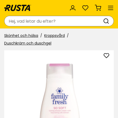
Favoriter
Sök
Skönhet och hälsa
Kroppsvård
Duschkräm och duschgel
Lägg
till
Dusc
Famil
Fresh
i
favor