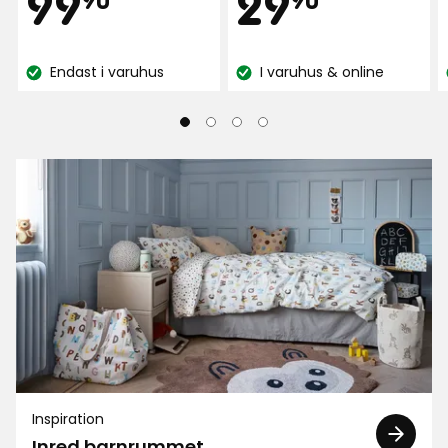
Pris
Pris
99,90
29,90
99
29
kr
kr
Endast i varuhus
I varuhus & online
Lagersaldo:
Lagersaldo:
Inspiration
Inred barnrummet