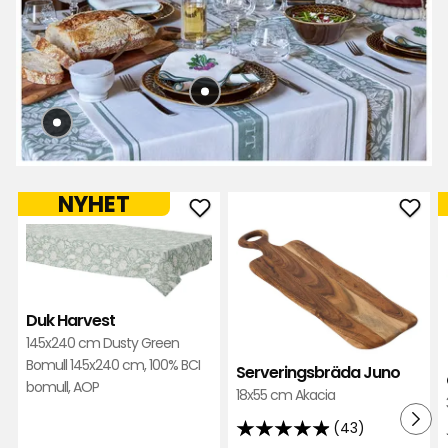
NYHET
Lägg
Läg
till
till
Duk
Serv
Harvest
Jun
i
i
Duk Harvest
favoriter
favor
145x240 cm Dusty Green
Bomull 145x240 cm, 100% BCI
Serveringsbräda Juno
bomull, AOP
18x55 cm Akacia
(43)
4.9