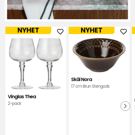
NYHET
NYHET
Lägg
Läg
till
till
Vinglas
Skål
Thea
Nora
i
i
favoriter
favor
Skål Nora
17 cm Brun Stengods
Vinglas Thea
2-pack