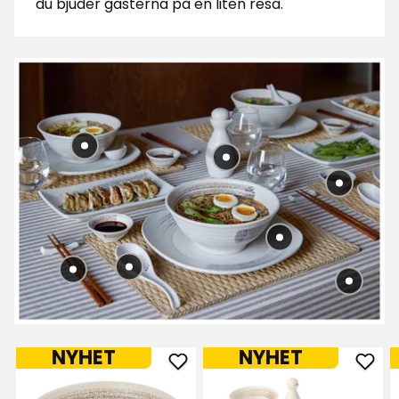
du bjuder gästerna på en liten resa.
NYHET
NYHET
Lägg
Läg
till
till