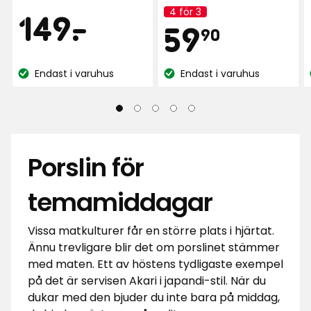
Pris
4 för 3
149
149
-
.
Kampanj
Pris
59,90
59
namn:
90
kr
kr
Endast i varuhus
Endast i varuhus
Lagersaldo:
Lagersaldo:
Porslin för
temamiddagar
Vissa matkulturer får en större plats i hjärtat.
Ännu trevligare blir det om porslinet stämmer
med maten. Ett av höstens tydligaste exempel
på det är servisen Akari i japandi-stil. När du
dukar med den bjuder du inte bara på middag,