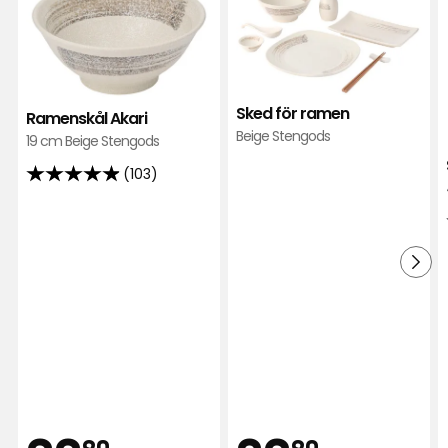
Ramenskål
Ske
Akari
för
i
ram
favoriter
i
favor
Sked för ramen
Ramenskål Akari
Beige Stengods
19 cm Beige Stengods
(103)
4.9
av
5
stjärnor
baserat
på
103
recensioner
90
90