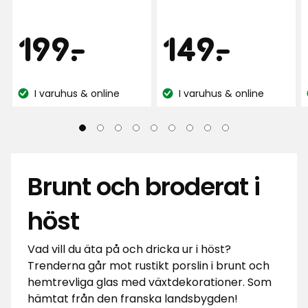
av
5
Pris
Pris
199
149
199
-
.
149
-
.
stjärnor
baserat
kr
kr
på
43
I varuhus & online
I varuhus & online
Lagersaldo:
Lagersaldo:
recensioner
Brunt och broderat i
höst
Vad vill du äta på och dricka ur i höst?
Trenderna går mot rustikt porslin i brunt och
hemtrevliga glas med växtdekorationer. Som
hämtat från den franska landsbygden!