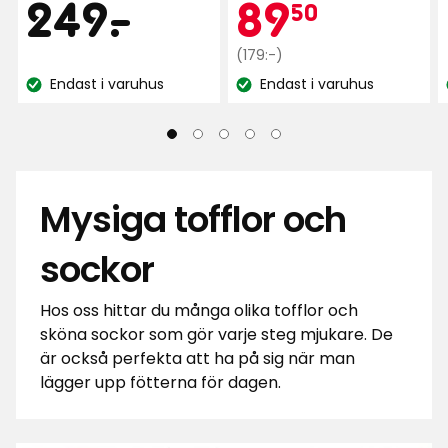
Pris
249
Kamp
89,50
249
-
.
89
50
5
stjärnor
kr
Ordinarie
kr
(179:-)
baserat
pris
Endast i varuhus
Endast i varuhus
på
Lagersaldo:
Lagersaldo:
179
200
kr
recensioner
Mysiga tofflor och
sockor
Hos oss hittar du många olika tofflor och
sköna sockor som gör varje steg mjukare. De
är också perfekta att ha på sig när man
lägger upp fötterna för dagen.