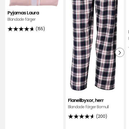
Pyjamas Laura
Blandade färger
(155)
4.7
av
5
stjärnor
baserat
på
155
recensioner
Flanellbyxor, herr
Blandade färger Bomull
(200)
4.6
av