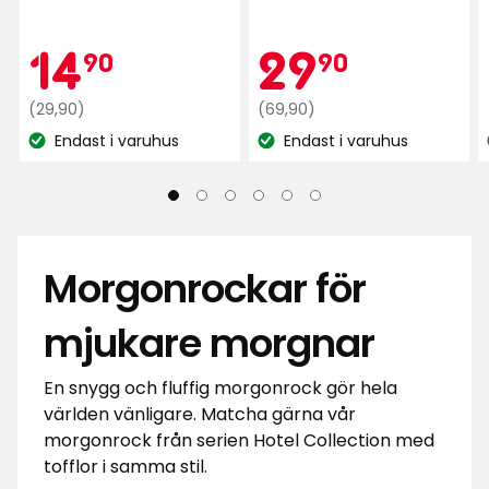
Kampanjpr
14,90
Kamp
29,90
14
29
90
90
Ordinarie
kr
Ordinarie
kr
(29,90)
(69,90)
pris
pris
Endast i varuhus
Endast i varuhus
Lagersaldo:
Lagersaldo:
29,90
69,90
kr
kr
Morgonrockar för
mjukare morgnar
En snygg och fluffig morgonrock gör hela
världen vänligare. Matcha gärna vår
morgonrock från serien Hotel Collection med
tofflor i samma stil.