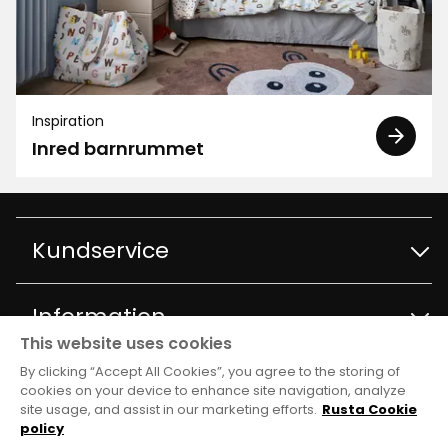
Inspiration
Inred barnrummet
Kundservice
Kontakta kundservice
Information
This website uses cookies
Frågor och svar
By clicking “Accept All Cookies”, you agree to the storing of
Varuhus och öppettider
Club Rusta
cookies on your device to enhance site navigation, analyze
site usage, and assist in our marketing efforts.
Rusta Cookie
Köpvillkor
Om Rusta
policy
Medlemserbjudanden