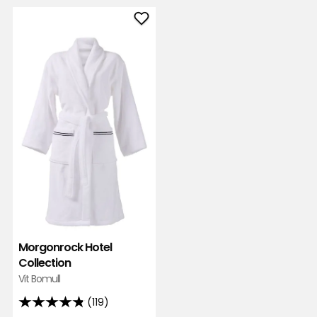
Lägg
till
Morgonrock
Hotel
Collection
i
favoriter
Morgonrock Hotel
Collection
Vit Bomull
(119)
4.8