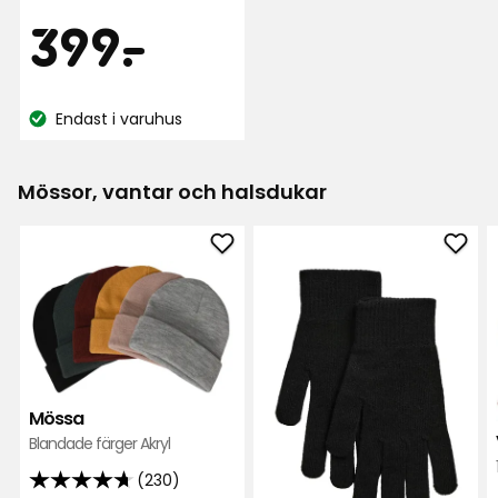
av
Pris
399
399
-
.
5
stjärnor
kr
baserat
Endast i varuhus
på
Lagersaldo:
119
recensioner
Mössor, vantar och halsdukar
Lägg
Läg
till
till
Mössa
Vant
i
i
favoriter
favor
Mössa
Blandade färger Akryl
(230)
4.7