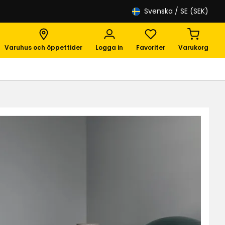
Svenska
/ SE (SEK)
Varuhus och öppettider
Logga in
Favoriter
Varukorg