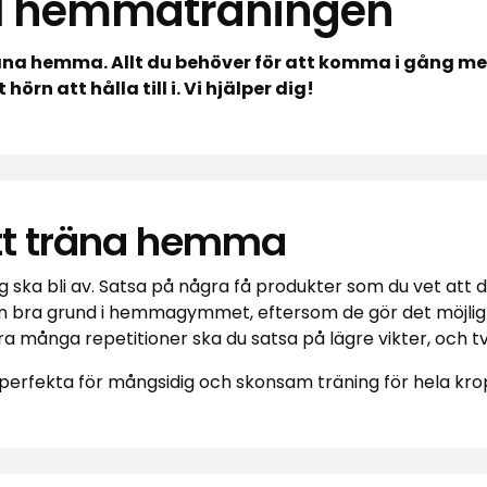
till hemmaträningen
äna hemma. Allt du behöver för att komma i gång 
rn att hålla till i. Vi hjälper dig!
att träna hemma
ng ska bli av. Satsa på några få produkter som du vet at
 är en bra grund i hemmagymmet, eftersom de gör det möjlig
göra många repetitioner ska du satsa på lägre vikter, och 
r perfekta för mångsidig och skonsam träning för hela kr