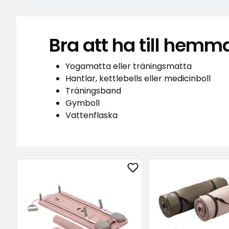
Bra att ha till hem
Yogamatta eller träningsmatta
Hantlar, kettlebells eller medicinboll
Träningsband
Gymboll
Vattenflaska
Lägg
till
Pilatesbräda
i
favoriter