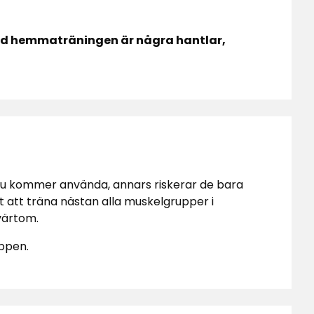
med hemmaträningen är några hantlar,
t du kommer använda, annars riskerar de bara
t att träna nästan alla muskelgrupper i
tvärtom.
oppen.