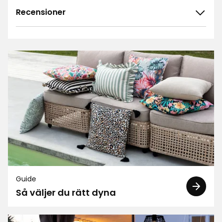
Recensioner
4.7
5
☆
4
☆
3
☆
2
☆
101 betyg
1
☆
Sortera efter
Filtrera på
Recensioner (101)
Malin S
MS
Guide
Så väljer du rätt dyna
Enkel och snygg, praktisk och prisvärd.
7 dagar sedan