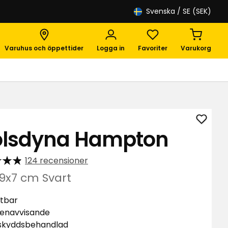
Svenska
/ SE (SEK)
Varuhus och öppettider
Logga in
Favoriter
Varukorg
Lägg
olsdyna Hampton
till
Stols
124 recensioner
Hamp
i
9x7 cm Svart
favori
tbar
enavvisande
skyddsbehandlad