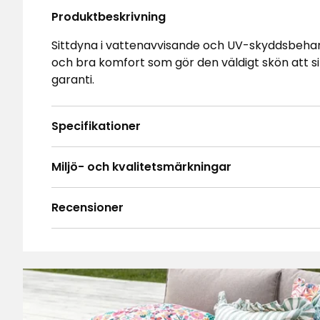
Produktbeskrivning
Sittdyna i vattenavvisande och UV-skyddsbehan
och bra komfort som gör den väldigt skön att sit
garanti.
Specifikationer
Miljö- och kvalitetsmärkningar
Recensioner
4.9
5
☆
4
☆
3
☆
2
☆
Baserat på 124 recensioner
1
☆