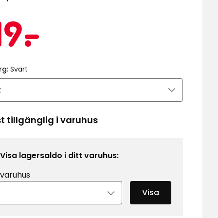
Kampanj
119
19
-
.
kr
rg:
Svart
 tillgänglig i varuhus
Visa lagersaldo i ditt varuhus:
 varuhus
Visa