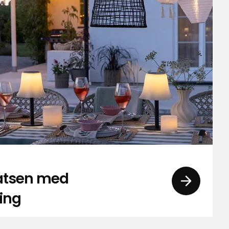
latsen med
ing