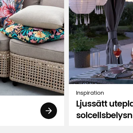
tera efter
Filtrera på
Inspiration
Ljussätt utep
solcellsbelysn