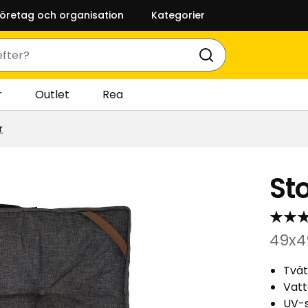
företag och organisation
Kategorier
r
Outlet
Rea
r
St
49x4
Tvät
Vatt
UV-