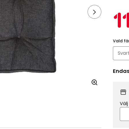
1
Vald fä
Endast
Välj