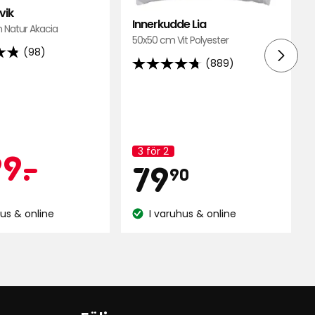
vik
Innerkudde Lia
 Natur Akacia
50x50 cm Vit Polyester
(98)
(889)
4.7
av
5
stjärnor
baserat
3 för 2
pris
ampanjpris
1399
99
-
.
på
Kampanj
Pris
79,90
79
namn:
90
889
ner
recensioner
kr
kr
hus & online
I varuhus & online
:
Lagersaldo: