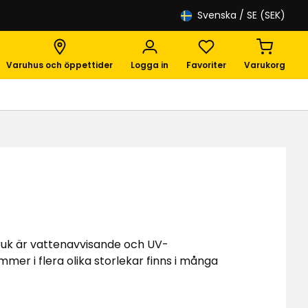
Svenska
/ SE (SEK)
Varuhus och öppettider
Logga in
Favoriter
Varukorg
ruk är vattenavvisande och UV-
mer i flera olika storlekar finns i många