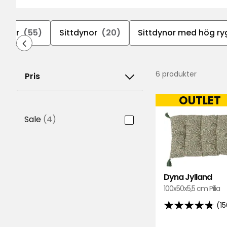
öbler
(55)
Sittdynor
(20)
Sittdynor med hög ry
6 produkter
Pris
OUTLET
Sale
(4)
Dyna Jylland
100x50x5,5 cm Pilia
(1
4.8
av