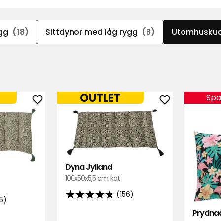
gg
(18)
Sittdynor med låg rygg
(8)
Utomhusku
OUTLET
Spa
Lägg
Lägg
till
till
Dyna
Dyna
Jylland
Jylland
i
i
favoriter
favoriter
Dyna Jylland
100x50x5,5 cm Ikat
(156)
4.8
56)
av
Prydna