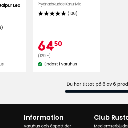
Prydnadskudde Karur Mix
aipur Leo
(106)
4.9
av
6)
5
stjärnor
mpanjpris
4,50
Kampan
64,50
64
50
baserat
på
r
Ordinarie
kr
(129:-)
106
pris
recensioner
us
Endast i varuhus
Lagersaldo:
129
kr
Du har tittat på 6 av 6 pro
Information
Club Rust
Varuhus och öppettider
Medlemserbjud