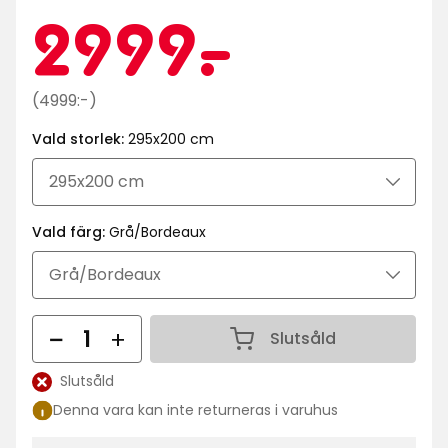
Kampa
2999
2999
-
.
kr
Ordinarie
(4999:-)
pris
Vald storlek:
295x200 cm
4999
kr
Vald färg:
Grå/Bordeaux
Antal
Slutsåld
Antal 1
Slutsåld
Lagersaldo:
Denna vara kan inte returneras i varuhus