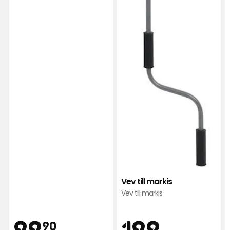
Vev till markis
Vev till markis
Pris
Pris
99,90
199
99
199
-
.
90