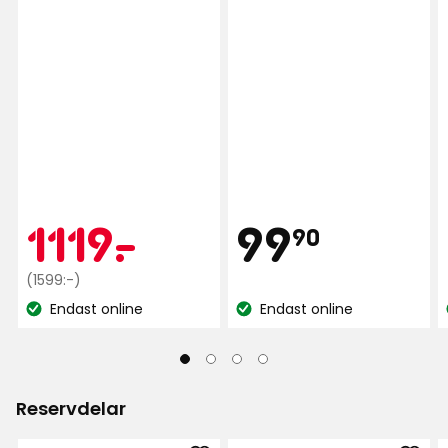
Pris
Kampanjpr
1119
99,90
1119
-
.
99
90
Ordinarie
kr
kr
(1599:-)
pris
Endast online
Endast online
Lagersaldo:
Lagersaldo:
1599
kr
Reservdelar