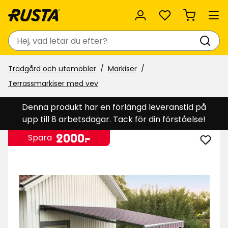
Favoriter
Sök
Trädgård och utemöbler
Markiser
Terrassmarkiser med vev
Denna produkt har en förlängd leveranstid på
upp till 8 arbetsdagar. Tack för din förståelse!
Pris
2000
2000
-
.
Spara
Lägg
kr
till
Terra
med
vev
i
favor