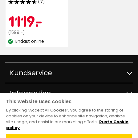
(7)
4.7
av
Kampanjpr
1119
1119
-
.
5
stjärnor
Ordinarie
kr
(1599:-)
baserat
pris
Endast online
på
Lagersaldo:
1599
7
kr
recensioner
Kundservice
Kontakta kundservice
Information
This website uses cookies
Frågor och svar
By clicking “Accept All Cookies”, you agree to the storing of
Varuhus och öppettider
Club Rusta
cookies on your device to enhance site navigation, analyze
site usage, and assist in our marketing efforts.
Rusta Cookie
Köpvillkor
Om Rusta
policy
Medlemserbjudanden
Följ oss