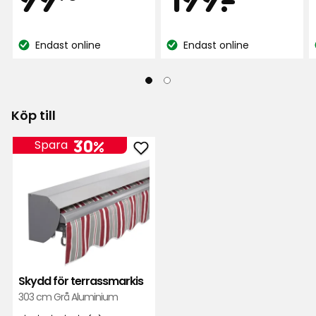
kr
kr
Endast online
Endast online
Lagersaldo:
Lagersaldo:
Köp till
30%
Spara
Lägg
till
Skydd
för
terrassmarkis
i
favoriter
Skydd för terrassmarkis
303 cm Grå Aluminium