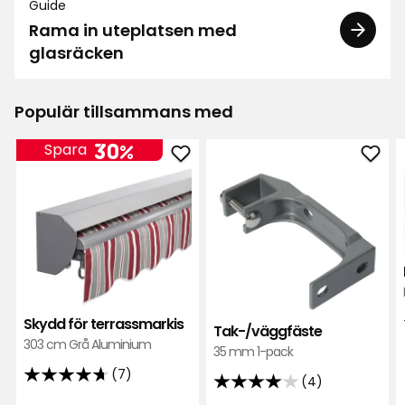
Guide
Rama in uteplatsen med
glasräcken
Populär tillsammans med
30%
Spara
Lägg
Läg
till
till
Skydd
Tak-
för
i
terrassmarkis
favor
i
favoriter
Skydd för terrassmarkis
Tak-/väggfäste
303 cm Grå Aluminium
35 mm 1-pack
(7)
(4)
4.7
4