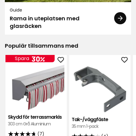
Guide
Rama in uteplatsen med
glasräcken
Populär tillsammans med
30%
Spara
Lägg
Läg
till
till
Skydd
Tak-
för
i
terrassmarkis
favor
i
favoriter
Skydd för terrassmarkis
Tak-/väggfäste
303 cm Grå Aluminium
35 mm 1-pack
(7)