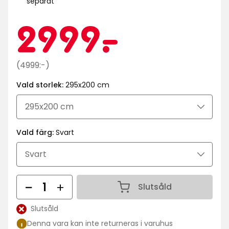
separat
Kampa
2999
2999
-
.
kr
Ordinarie
(4999:-)
pris
Vald storlek:
295x200 cm
4999
kr
Vald färg:
Svart
Antal
Slutsåld
Antal 1
Slutsåld
Lagersaldo:
Denna vara kan inte returneras i varuhus