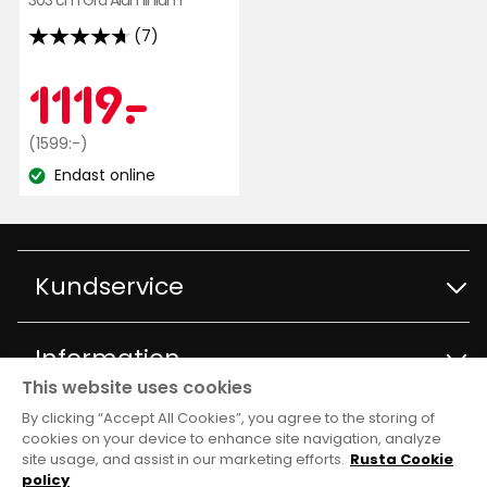
303 cm Grå Aluminium
(7)
4.7
av
Kampanjpr
1119
1119
-
.
5
stjärnor
Ordinarie
kr
(1599:-)
baserat
pris
Endast online
på
Lagersaldo:
1599
7
kr
recensioner
Kundservice
Kontakta kundservice
Information
This website uses cookies
Frågor och svar
By clicking “Accept All Cookies”, you agree to the storing of
Varuhus och öppettider
Club Rusta
cookies on your device to enhance site navigation, analyze
site usage, and assist in our marketing efforts.
Rusta Cookie
Köpvillkor
Om Rusta
policy