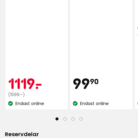
Pris
Kampanjpr
1119
99,90
1119
-
.
99
90
Ordinarie
kr
kr
(1599:-)
pris
Endast online
Endast online
Lagersaldo:
Lagersaldo:
1599
kr
Reservdelar