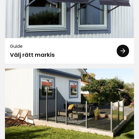
Jimmy R
JR
1 år sedan
Verified by Trustvoice
Guide
Välj rätt markis