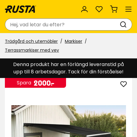
Favoriter
Sök
Trädgård och utemöbler
Markiser
Terrassmarkiser med vev
Denna produkt har en förlängd leveranstid på
upp till 8 arbetsdagar. Tack för din förståelse!
Pris
2000
2000
-
.
Spara
Lägg
kr
till
Terra
med
vev
i
favor