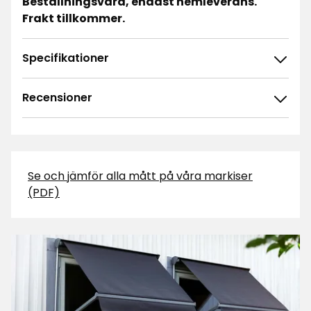
Beställningsvara, endast hemleverans.
Frakt tillkommer.
Specifikationer
Recensioner
5.0
5
☆
4
☆
3
☆
2
☆
Se och jämför alla mått på våra markiser
1 betyg
1
☆
(PDF)
Sortera efter
Filtrera på
Recensioner (1)