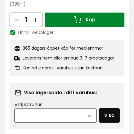
kr
Ordinarie
(399:-)
pris
Antal
399
Köp
Antal 1
kr
Finns i webblager
Lagersaldo:
365 dagars öppet köp för medlemmar
Leverans hem eller ombud 3-7 arbetsdagar
Kan returneras i varuhus utan kostnad
Visa lagersaldo i ditt varuhus:
Välj varuhus
Visa