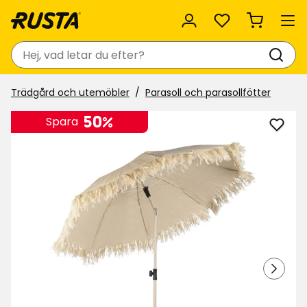
Favoriter
Sök
Trädgård och utemöbler
Parasoll och parasollfötter
50%
Spara
Lägg
till
Paras
Hawai
i
favor