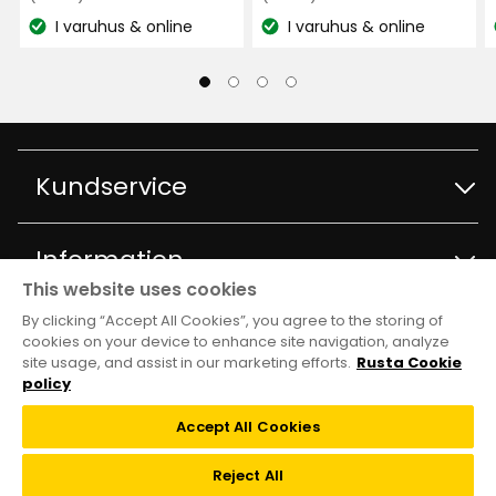
kr
kr
baserat
pris
pris
I varuhus & online
I varuhus & online
på
Lagersaldo:
Lagersaldo:
1199
599
Såg plastigt ut på plats
150
kr
kr
recensioner
1 år sedan
Helena R
HR
Kundservice
Helt fantastisk! Passar perfekt på vår balkong.
Kan böjas i olika riktningar och justeras i höjd.
Kontakta kundservice
Information
Snygg och vacker ljusbeige färg.
This website uses cookies
Översatt från finska
•
Visa original
Frågor och svar
By clicking “Accept All Cookies”, you agree to the storing of
Varuhus och öppettider
Club Rusta
2 månader sedan
cookies on your device to enhance site navigation, analyze
site usage, and assist in our marketing efforts.
Rusta Cookie
Köpvillkor
Om Rusta
policy
Katharina E
Medlemserbjudanden
Följ oss
KE
Leveransalternativ
Accept All Cookies
Hållbarhet och kvalitet
Medlemsvillkor
Jättebra, nöjd, ett fantastiskt parasoll.
TikTok
Reject All
Återkallelser