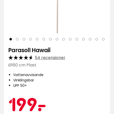
Parasoll Hawaii
54 recensioner
Ø160 cm Plast
Vattenavvisande
Vinklingsbar
UPF 50+
Kampa
199
199
-
.