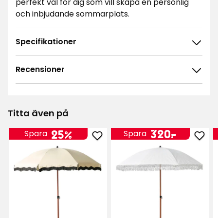
perfekt val för dig som vill skapa en personlig
och inbjudande sommarplats.
Specifikationer
Recensioner
4.8
5
☆
4
☆
3
☆
Titta även på
2
☆
173 betyg
1
☆
Pris
320
320
-
.
25%
Spara
Spara
Lägg
Läg
kr
Sortera efter
till
till
Parasoll
Para
Filtrera på
Toscana
Tuni
i
i
Recensioner (173)
favoriter
favor