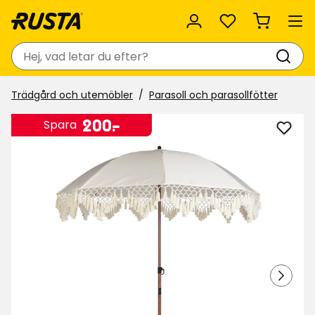
Favoriter
Sök
Trädgård och utemöbler
Parasoll och parasollfötter
Pris
200
200
-
.
Spara
Lägg
kr
till
Paras
Marr
i
favor