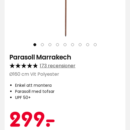
Parasoll Marrakech
173 recensioner
Ø160 cm Vit Polyester
Enkel att montera
Parasoll med tofsar
UPF 50+
Kampa
299
299
-
.