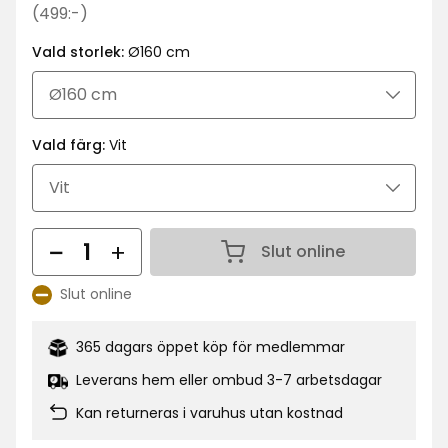
kr
Ordinarie
(499:-)
pris
Vald storlek:
Ø160 cm
499
kr
Vald färg:
Vit
Antal
Slut online
Antal 1
Slut online
Lagersaldo:
365 dagars öppet köp för medlemmar
Leverans hem eller ombud 3-7 arbetsdagar
Kan returneras i varuhus utan kostnad