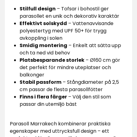
Stilfull design
– Tofsar i bohostil ger
parasollet en unik och dekorativ karaktär
Effektivt solskydd
– Vattenavvisande
polyestertyg med UPF 50+ för trygg
avkoppling i solen
Smidig montering
– Enkelt att sätta upp
och ta ned vid behov
Platsbesparande storlek
– Ø160 cm gör
det perfekt för mindre uteplatser och
balkonger
Stabil passform
– Stångdiameter på 2,5
cm passar de flesta parasollfötter
Finns i flera färger
– Välj den stil som
passar din utemiljö bäst
Parasoll Marrakech kombinerar praktiska
egenskaper med uttrycksfull design – ett