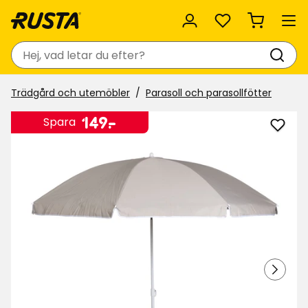
Favoriter
Sök
Trädgård och utemöbler
Parasoll och parasollfötter
Pris
149
149
-
.
Spara
Lägg
kr
till
Paras
tilt
i
favor