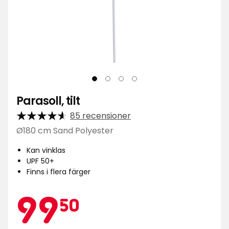
Parasoll, tilt
85 recensioner
Ø180 cm Sand Polyester
Kan vinklas
UPF 50+
Finns i flera färger
Kampa
99,50
99
50