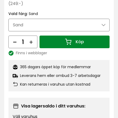
kr
Ordinarie
(249:-)
pris
Vald färg:
Sand
249
kr
Antal
Köp
Antal 1
Finns i webblager
Lagersaldo:
365 dagars öppet köp för medlemmar
Leverans hem eller ombud 3-7 arbetsdagar
Kan returneras i varuhus utan kostnad
Visa lagersaldo i ditt varuhus:
Välj varuhus