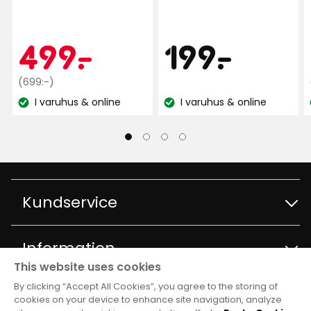
MB
Lätt, smidigt som ger mysig stämning på
Pris
Kampanjpr
499
199
499
-
.
199
-
.
balkongen.
1 år sedan
Ordinarie
kr
kr
(699:-)
pris
I varuhus & online
I varuhus & online
Lagersaldo:
Lagersaldo:
699
Linda B
LB
kr
Stabilt parasoll, fin färg.
Bra kvalitet
1 år sedan
Kundservice
Elin K
EK
Kontakta kundservice
Information
This website uses cookies
Minsta lilla vindpust vek sig parasollet uppåt,
Frågor och svar
By clicking “Accept All Cookies”, you agree to the storing of
Varuhus och öppettider
Club Rusta
tålde ingenting
cookies on your device to enhance site navigation, analyze