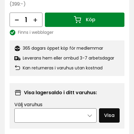
kr
Ordinarie
(399:-)
pris
Antal
399
Köp
Antal 1
kr
Finns i webblager
Lagersaldo:
365 dagars öppet köp för medlemmar
Leverans hem eller ombud 3-7 arbetsdagar
Kan returneras i varuhus utan kostnad
Visa lagersaldo i ditt varuhus:
Välj varuhus
Visa