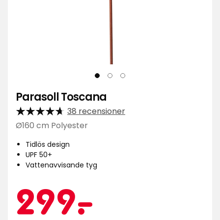
Parasoll Toscana
38 recensioner
Ø160 cm Polyester
Tidlös design
UPF 50+
Vattenavvisande tyg
Kampa
299
299
-
.