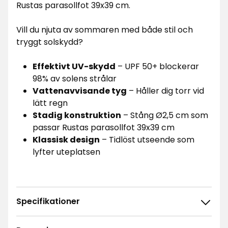
Rustas parasollfot 39x39 cm.
Vill du njuta av sommaren med både stil och
tryggt solskydd?
Effektivt UV-skydd
– UPF 50+ blockerar
98% av solens strålar
Vattenavvisande tyg
– Håller dig torr vid
lätt regn
Stadig konstruktion
– Stång Ø2,5 cm som
passar Rustas parasollfot 39x39 cm
Klassisk design
– Tidlöst utseende som
lyfter uteplatsen
Specifikationer