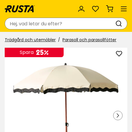
Favoriter
Sök
Trädgård och utemöbler
Parasoll och parasollfötter
25%
Spara
Lägg
till
Paras
Tosc
i
favor