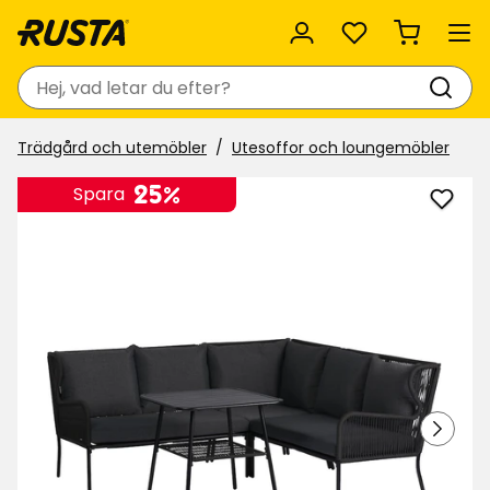
Favoriter
Sök
Trädgård och utemöbler
Utesoffor och loungemöbler
25%
Spara
Lägg
till
Loun
Ando
i
favor