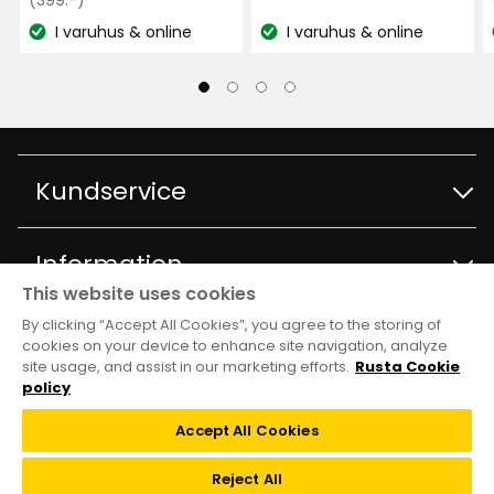
kr
kr
pris
I varuhus & online
I varuhus & online
Lagersaldo:
Lagersaldo:
399
kr
Kundservice
Kontakta kundservice
Information
This website uses cookies
Frågor och svar
By clicking “Accept All Cookies”, you agree to the storing of
Varuhus och öppettider
Club Rusta
cookies on your device to enhance site navigation, analyze
site usage, and assist in our marketing efforts.
Rusta Cookie
Köpvillkor
Om Rusta
policy
Medlemserbjudanden
Följ oss
Leveransalternativ
Accept All Cookies
Hållbarhet och kvalitet
Medlemsvillkor
TikTok
Reject All
Återkallelser