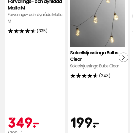
Förvarings- och dynlåda
M
favor
Malta M
i
Förvarings- och dynlåda Malta
favoriter
M
(335)
4.6
av
5
Solcellsljusslinga Bulbs
stjärnor
Clear
baserat
Solcellsljusslinga Bulbs Clear
på
(243)
335
4.6
recensioner
av
5
stjärnor
baserat
på
Pris
Kampanjpr
349
199
349
-
.
199
-
.
243
recensioner
Ordinarie
(399:-)