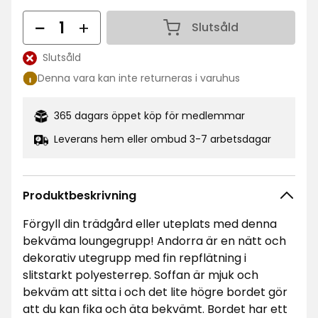
kr
pris
Antal
3999
Slutsåld
Antal 1
kr
Slutsåld
Lagersaldo:
Denna vara kan inte returneras i varuhus
365 dagars öppet köp för medlemmar
Leverans hem eller ombud 3-7 arbetsdagar
Produktbeskrivning
Förgyll din trädgård eller uteplats med denna
bekväma loungegrupp! Andorra är en nätt och
dekorativ utegrupp med fin repflätning i
slitstarkt polyesterrep. Soffan är mjuk och
bekväm att sitta i och det lite högre bordet gör
att du kan fika och äta bekvämt. Bordet har ett