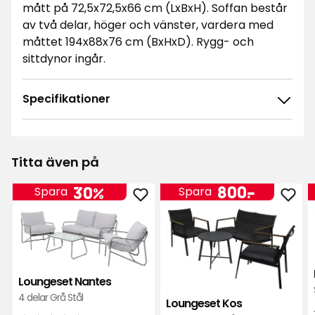
mått på 72,5x72,5x66 cm (LxBxH). Soffan består
av två delar, höger och vänster, vardera med
måttet 194x88x76 cm (BxHxD). Rygg- och
sittdynor ingår.
Specifikationer
Titta även på
Pris
800
800
-
.
30%
Spara
Spara
Lägg
Läg
kr
till
till
Loungeset
Loun
Nantes
Kos
i
i
Loungeset Nantes
favoriter
favor
4 delar Grå Stål
Loungeset Kos