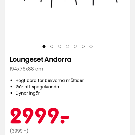
Loungeset Andorra
194x76x88 cm
Högt bord för bekväma måltider
Går att spegelvända
Dynor ingår
Kampa
2999
2999
-
.
Ordinarie
(3999:-)