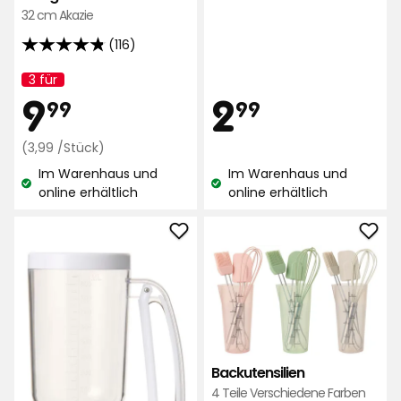
32 cm Akazie
(116)
4.8
von
3 für
Kampagnenname:
Preis
Aktionspreis
9,99
2,99
5
9
2
99
99
Sternen,
basierend
Regulärer
€
€
(3,99 /Stück)
auf
Preis
Im Warenhaus und
Im Warenhaus und
116
3,99
Lagerbestand:
Lagerbestand:
online erhältlich
online erhältlich
Bewertungen
€
/Stück
Teigportionierer
Back
Alpina
zu
zu
Favo
Favoriten
hinz
hinzufügen
Backutensilien
4 Teile Verschiedene Farben