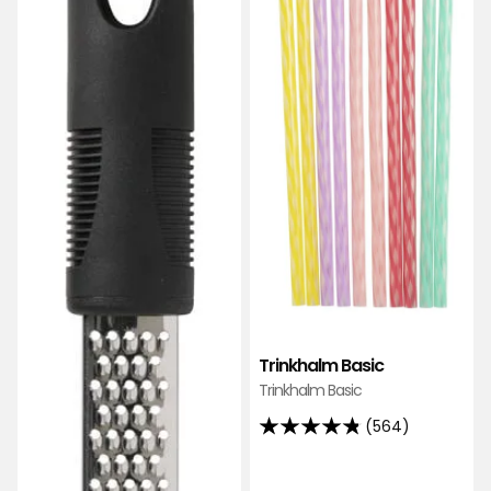
Trinkhalm Basic
Trinkhalm Basic
(564)
4.8
von
5