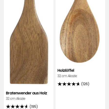
Holzlöffel
32 cm Akazie
(126)
4.7
von
Bratenwender aus Holz
5
32 cm Akazie
Sternen,
(195)