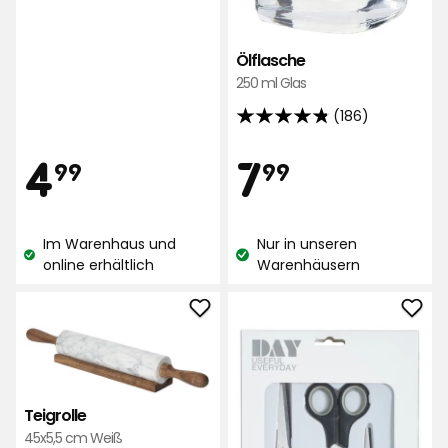
Ölflasche
250 ml Glas
(186)
4.8
von
Preis
Preis
4,99
7,99
4
7
99
99
5
Sternen,
€
€
basierend
Im Warenhaus und
Nur in unseren
auf
Lagerbestand:
Lagerbestand:
online erhältlich
Warenhäusern
186
Bewertungen
Teigrolle
Sche
zu
zu
Favoriten
Favo
hinzufügen
hinz
Teigrolle
45x5,5 cm Weiß