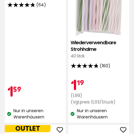
(64)
4.8
von
5
Sternen,
basierend
Wiederverwendbare
auf
Strohhalme
64
40 Stck.
Bewertungen
(160)
4.8
von
Aktionspr
1,19
1
19
5
Aktionspreis
1,59
1
59
Sternen,
Regulärer
€
(1,99)
basierend
Preis
Preisverg
€
(Vgl.preis 0,03/Stück)
auf
0,03
1,99
Nur in unseren
Nur in unseren
160
€
€
Lagerbestand:
Lagerbestand:
Warenhäusern
Warenhäusern
Bewertungen
/Stück
OUTLET
Eisformen-
Cock