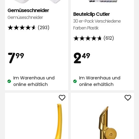
Gemüseschneider
Beutelclip Cutler
Gemüseschneider
30 er-Pack Verschiedene
(293)
Farben Plastik
4.6
von
(612)
4.7
5
von
Preis
Preis
7,99
2,49
7
2
Sternen,
99
49
5
basierend
Sternen,
auf
€
€
basierend
293
Im Warenhaus und
Im Warenhaus und
auf
Bewertungen
Lagerbestand:
Lagerbestand:
online erhältlich
online erhältlich
612
Bewertungen
Zitruspresse
Ölfl
zu
zu
Favoriten
Favo
hinzufügen
hinz