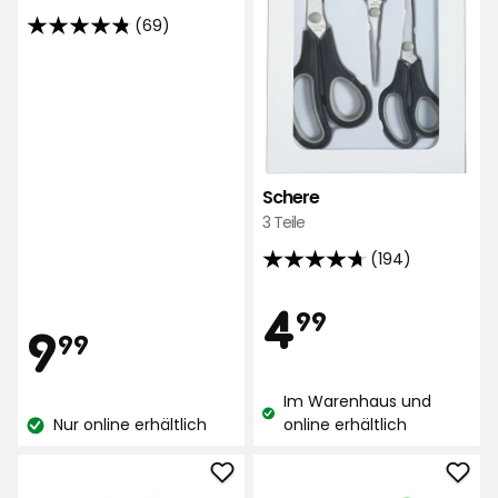
(69)
4.8
von
5
Sternen,
basierend
auf
69
Schere
Bewertungen
3 Teile
(194)
4.7
von
Preis
4,99
4
99
5
Preis
9,99
9
99
Sternen,
€
basierend
€
Im Warenhaus und
auf
Lagerbestand:
Nur online erhältlich
online erhältlich
194
Lagerbestand:
Bewertungen
Holzgabel
Zitr