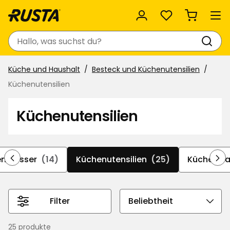
Favoriten
Suchen
Küche und Haushalt
Besteck und Küchenutensilien
Küchenutensilien
Küchenutensilien
enmesser
(14)
Küchenutensilien
(25)
Küchenw
Filter
Sortierreihenfolge
auswählen
25 produkte