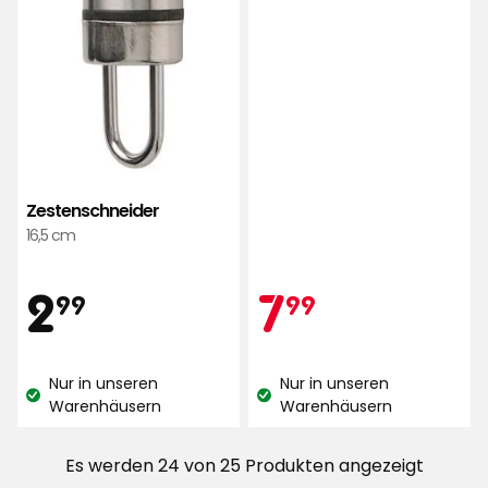
Zestenschneider
16,5 cm
Preis
2,99
Aktionspr
7,99
2
7
99
99
€
€
Nur in unseren
Nur in unseren
Lagerbestand:
Lagerbestand:
Warenhäusern
Warenhäusern
Es werden 24 von 25 Produkten angezeigt