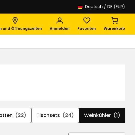
Deutsch
/ DE (EUR)
en und Öffnungszeiten
Anmelden
Favoriten
Warenkorb
atten
(22)
Tischsets
(24)
Weinkühler
(1)