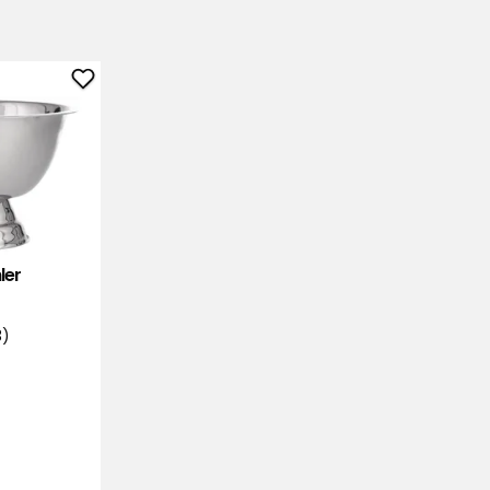
Champagnerkühler
zu
Favoriten
hinzufügen
ler
3)
99