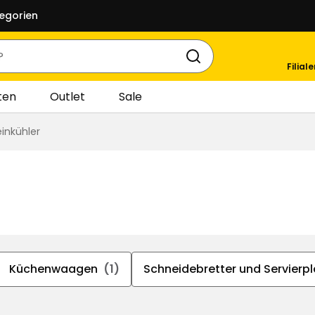
egorien
Filial
ten
Outlet
Sale
inkühler
Küchenwaagen
(1)
Schneidebretter und Servierpl