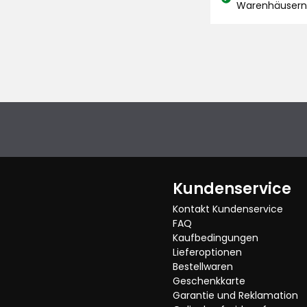
Lagerbestand:
Warenhäuser
113
Bewertungen
Kundenservice
Kontakt Kundenservice
FAQ
Kaufbedingungen
Lieferoptionen
Bestellwaren
Geschenkkarte
Garantie und Reklamation