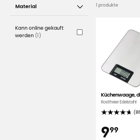
1 produkte
Material
Kann online gekauft
werden
(1)
Küchenwaage, di
Rostfreier Edelstahl
(8
4.7
von
Preis
9,
9
99
5
Sternen,