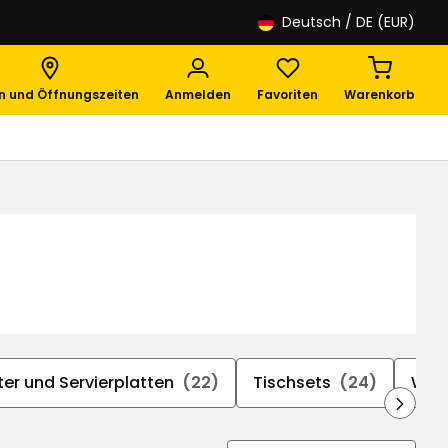
Deutsch
/ DE (EUR)
en und Öffnungszeiten
Anmelden
Favoriten
Warenkorb
er und Servierplatten
(22)
Tischsets
(24)
Wein