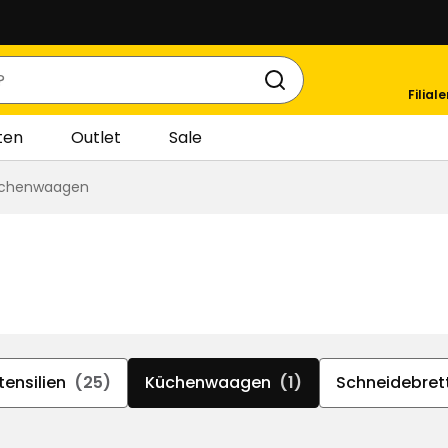
Filial
ten
Outlet
Sale
chenwaagen
ensilien
(25)
Küchenwaagen
(1)
Schneidebrett