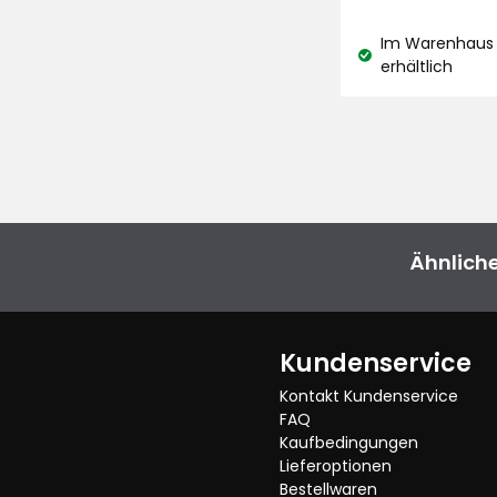
€
basierend
Im Warenhaus 
auf
Lagerbestand:
erhältlich
86
Bewertungen
Ähnliche
Kundenservice
Kontakt Kundenservice
FAQ
Kaufbedingungen
Lieferoptionen
Bestellwaren