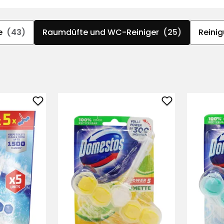
e
(43)
Raumdüfte und WC-Reiniger
(25)
Reini
WC-
WC-
Reiniger
Reiniger
Domestos
Domestos
Power
Power
5
5
zu
zu
Favoriten
Favoriten
hinzufügen
hinzufügen