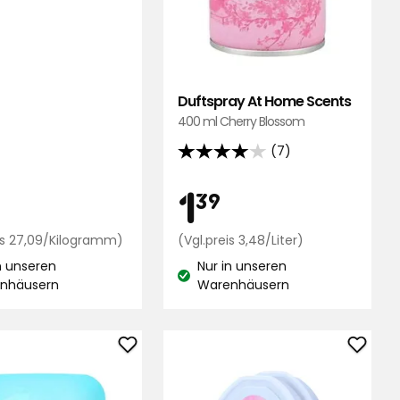
Duftspray At Home Scents
400 ml Cherry Blossom
(7)
4
von
is
Preis
1,49
1,39
1
39
5
Sternen,
€
Preisvergleich
€
Preisvergleich
is 27,09/Kilogramm)
(Vgl.preis 3,48/Liter)
basierend
27,09
3,48
n unseren
auf
Nur in unseren
€
€
stand:
Lagerbestand:
nhäusern
Warenhäusern
7
m
/Kilogramm
/Liter
Bewertungen
r
Automatischer
Duftd
Lufterfrischer,
At
Nachfüllpack
Home