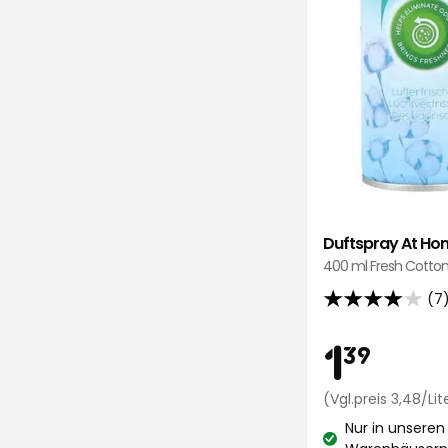
Duftspray At Ho
400 ml Fresh Cotton
(7
4
von
Preis
1,3
1
39
5
Sternen,
€
(Vgl.preis 3,48/Lit
basierend
auf
Nur in unseren
Lagerbestand: