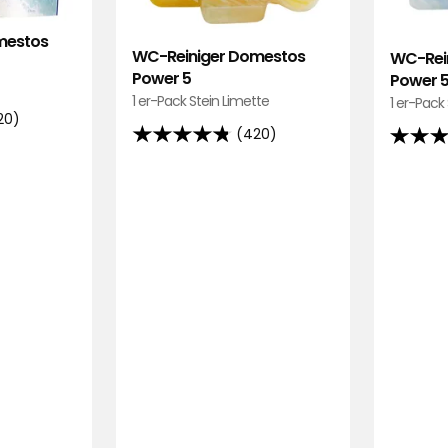
mestos
WC-Reiniger Domestos
WC-Rei
Power 5
Power 
1 er-Pack Stein Limette
1 er-Pack
20)
(420)
4.8
4.8
von
von
5
5
Sternen,
Sternen
basierend
basier
auf
auf
420
420
Bewertungen
Bewert