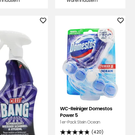
nhäusern
Warenhäusern
/Liter
/Kilo
Reinigungsspray
WC-
Cillit
Reinig
Bang
Dome
zu
Power
Favoriten
5
hinzufügen
zu
Favor
hinzu
WC-Reiniger Domestos
Power 5
1 er-Pack Stein Ocean
(420)