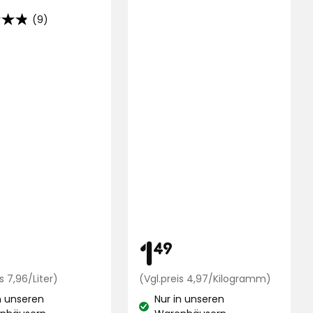
(9)
,
end
ungen
is
Preis
1,99
1,49
1
49
€
Preisvergleich
€
Preisver
s 7,96/Liter)
(Vgl.preis 4,97/Kilogramm)
7,96
4,97
n unseren
Nur in unseren
€
€
stand:
Lagerbestand: