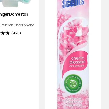
niger Domestos
5
 Stein mit Chlor Hyhiene
(420)
,
end
ungen