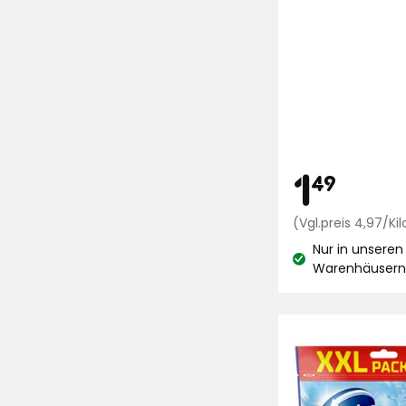
basierend
auf
4
Bewertungen
Preis
1,4
1
49
€
(Vgl.preis 4,97/K
Nur in unseren
Lagerbestand:
Warenhäuser