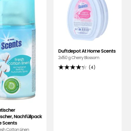
At
Scent
Home
zu
Scents
Favor
zu
hinzu
Favoriten
hinzufügen
Duftdepot At Home Scents
2x150 g Cherry Blossom
(4)
4.3
von
5
Sternen,
basierend
auf
tischer
4
ischer, Nachfüllpack
Bewertungen
 Scents
esh Cotton Linen