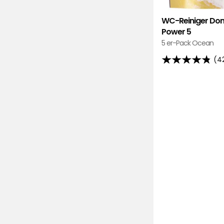
WC-Reiniger Do
Power 5
5 er-Pack Ocean
(4
4.8
von
5
Sternen,
basierend
auf
420
Bewertungen