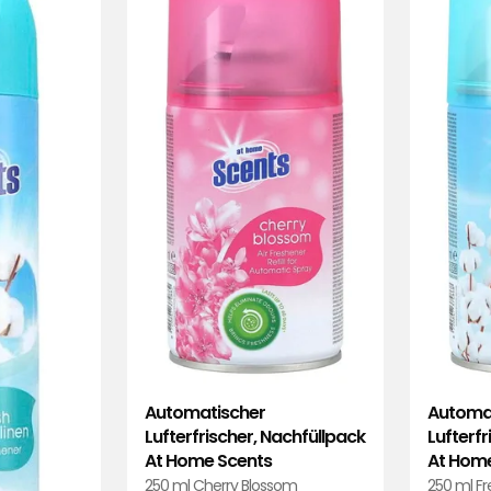
Scents
At
zu
Home
Favoriten
Scents
hinzufügen
zu
Favoriten
hinzufügen
Automa
Automatischer
Lufterfr
Lufterfrischer, Nachfüllpack
At Home
At Home Scents
250 ml Fr
250 ml Cherry Blossom