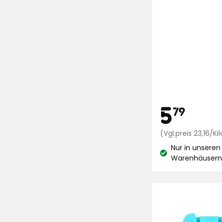
Preis
5,7
5
79
€
(Vgl.preis 23,16/
Nur in unseren
Lagerbestand:
Warenhäuser