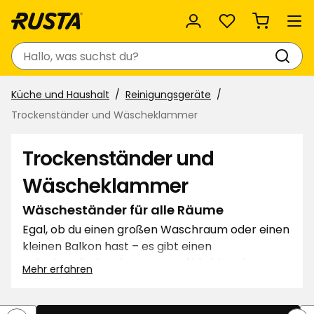
Favoriten
Suchen
Küche und Haushalt
Reinigungsgeräte
Trockenständer und Wäscheklammer
Trockenständer und
Wäscheklammer
Wäscheständer für alle Räume
Egal, ob du einen großen Waschraum oder einen
kleinen Balkon hast – es gibt einen
Wäscheständer, der passt. Wähle klappbare
Mehr erfahren
Modelle für flexible Trocknung oder eine
kompakte Variante, die fast überall Platz findet.
Kombiniere ihn mit Wäscheklammern für einen