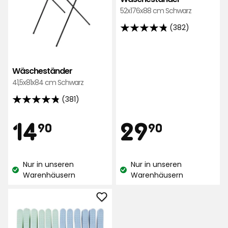
52x176x88 cm Schwarz
(382)
4.8
von
5
Sternen,
Wäscheständer
basierend
41,5x81x84 cm Schwarz
auf
(381)
4.8
382
von
Bewertungen
Preis
Preis
14,90
29,90
14
29
90
90
5
Sternen,
€
€
basierend
Nur in unseren
Nur in unseren
auf
Lagerbestand:
Lagerbestand:
Warenhäusern
Warenhäusern
381
Bewertungen
Wäscheklammern
zu
Favoriten