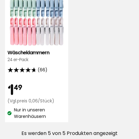
hinzufügen
Wäscheklammern
24 er-Pack
(66)
4.7
von
Preis
1,49
1
49
5
Sternen,
€
Preisvergleich
(Vgl.preis 0,06/Stück)
basierend
0,06
auf
Nur in unseren
€
Lagerbestand:
Warenhäusern
66
/Stück
Bewertungen
Es werden 5 von 5 Produkten angezeigt