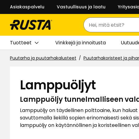
Asiakaspalvelu
Vastuullisuus ja laatu
Yritysasi
Haku
Tuotteet
Vinkkejä ja innoitusta
Uutuud
Puutarha ja puutarhakalusteet
Puutarhakoristeet ja piha
Lamppuöljyt
Lamppuöljy tunnelmalliseen val
Lamppuöljy on täydellinen polttoaine, kun haluat 
savuttomalla liekillä sopien erinomaisesti sekä s
lamppuöljy on käytännöllinen ja koristeellinen val