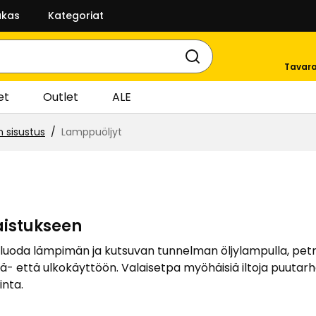
akas
Kategoriat
Tavara
et
Outlet
ALE
n sisustus
Lamppuöljyt
aistukseen
luoda lämpimän ja kutsuvan tunnelman öljylampulla, petrool
isä- että ulkokäyttöön. Valaisetpa myöhäisiä iltoja puuta
inta.