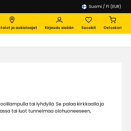
Suomi
/ FI (EUR)
talot ja aukioloajat
Kirjaudu sisään
Suosikit
Ostoskori
ilampulla tai lyhdyllä. Se palaa kirkkaalla ja
rhassa tai luot tunnelmaa olohuoneeseen,