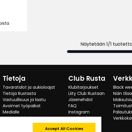
nta
9
taa
taa
oista
Näytetään 1/1 tuotett
Tietoja
Club Rusta
Verk
Tavaratalot ja aukioloajat
Klubitarjoukset
Black we
Tietoja Rustasta
Liity Club Rustaan
Näin tila
Vastuullisuus ja laatu
Jäsenehdot
Maksuta
Avoimet työpaikat
FAQ
Toimitust
Medialle
Instagram
Palautuks
Investor relations
Facebook
Verkkoka
Yritysasiakas
TikTok
Accept All Cookies
Testaajat suosittelevat