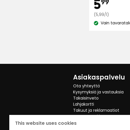
Hi
5,9
5
99
5:stä,
81
€
Ver
(5,99/l)
arvostelun
hin
perusteella
Vain tavaratal
Katso
5,99
€
saatavuus:
/l
Asiakaspalvelu
Ota yhteyttä
Kysymyksiä ja vastauksia
Takaisinveto
Lahjakortti
Takuut ja reklamaatiot
Peruuta Verkko Osto
This website uses cookies