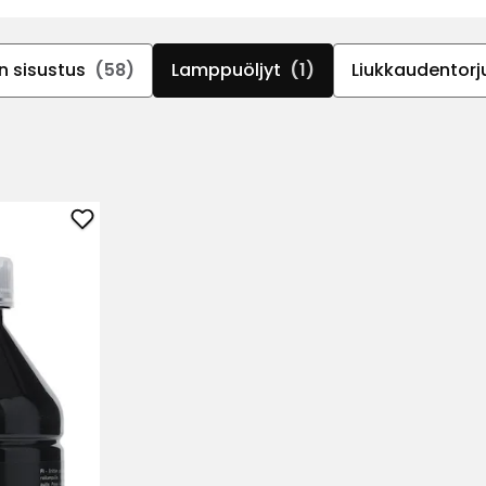
n sisustus
(58)
Lamppuöljyt
(1)
Liukkaudentorj
Lisää
Lamppuöljy
Rusta
suosikkeihin