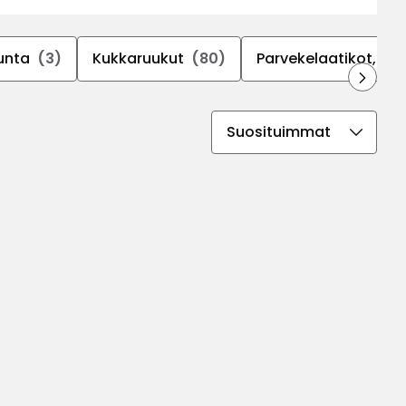
unta
(3)
Kukkaruukut
(80)
Parvekelaatikot, kuk
Valitse
lajittelujärjestys