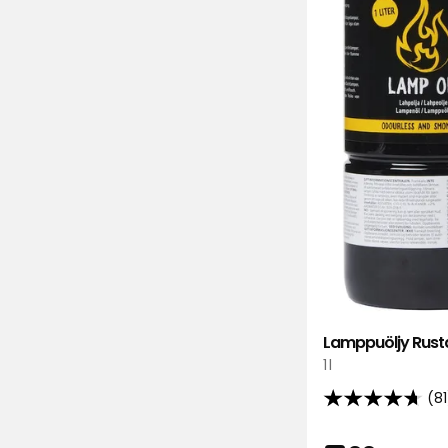
Lamppuöljy Rust
1 l
(81
4.7
tähteä