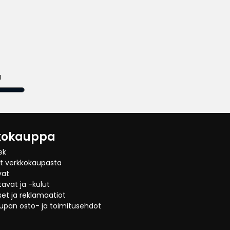
a
kokauppa
ek
at verkkokaupasta
vat
avat ja -kulut
et ja reklamaatiot
upan osto- ja toimitusehdot