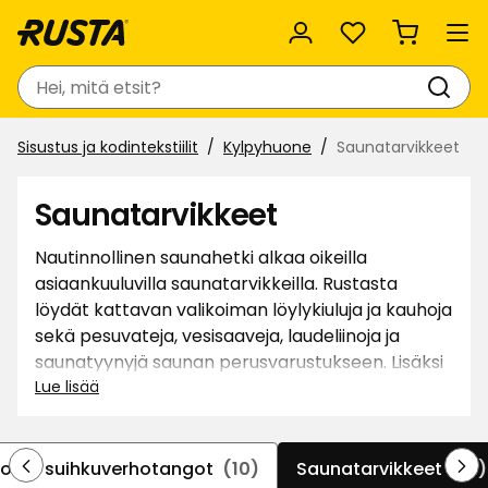
Suosikit
Haku
Sisustus ja kodintekstiilit
Kylpyhuone
Saunatarvikkeet
Saunatarvikkeet
Nautinnollinen saunahetki alkaa oikeilla
asiaankuuluvilla saunatarvikkeilla. Rustasta
löydät kattavan valikoiman löylykiuluja ja kauhoja
sekä pesuvateja, vesisaaveja, laudeliinoja ja
saunatyynyjä saunan perusvarustukseen. Lisäksi
valikoimistamme löytyy puiset ja teräksisesti
Lue lisää
saunanlämpömittarit sopivan lämpötilan
tarkkailuun. Puusaunoihin kannattaa hankkia
tyylikäs pärekori ja takkavälinesarja.
ot ja suihkuverhotangot
(10)
Saunatarvikkeet
(71)