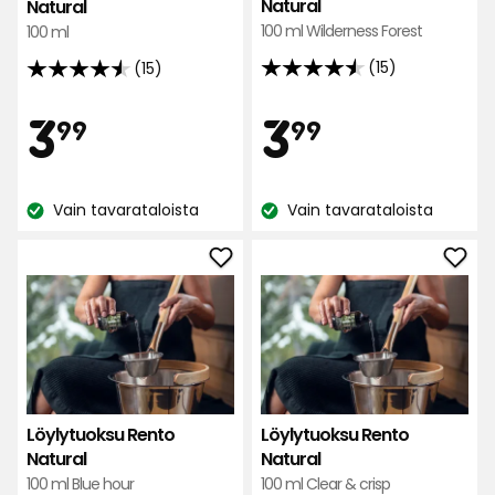
Natural
Natural
100 ml Wilderness Forest
100 ml
(15)
(15)
4.5
4.5
tähteä
tähteä
Hinta
Hint
3,99
3,99
3
3
99
99
5:stä,
5:stä,
15
15
€
€
arvostelun
arvostelun
Vain tavarataloista
Vain tavarataloista
perusteella
perusteella
Katso
Katso
saatavuus:
saatavuus:
Lisää
Lisä
Löylytuoksu
Löyl
Rento
Ren
Natural
Natu
suosikkeihin
suos
Löylytuoksu Rento
Löylytuoksu Rento
Natural
Natural
100 ml Blue hour
100 ml Clear & crisp