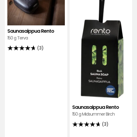
Saunasaippua Rento
150 g Terva
(3)
4.7
tähteä
5:stä,
3
arvostelun
perusteella
Saunasaippua Rento
150 g Midsummer Birch
(3)
4.7
tähteä