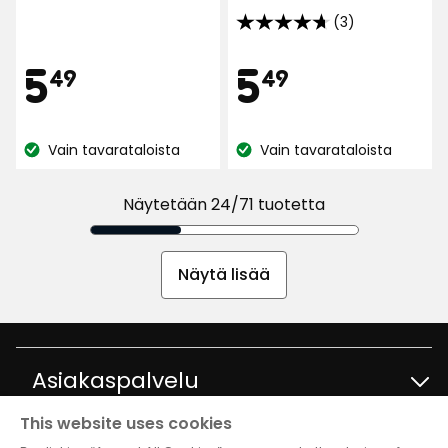
arvostelun
(3)
perusteella
4.7
tähteä
Hinta
Hint
5,49
5,49
5
5
49
49
5:stä,
3
€
€
arvostelun
Vain tavarataloista
Vain tavarataloista
perusteella
Katso
Katso
saatavuus:
saatavuus:
Näytetään 24/71 tuotetta
Näytä lisää
Asiakaspalvelu
This website uses cookies
Ota yhteyttä
Tietoja