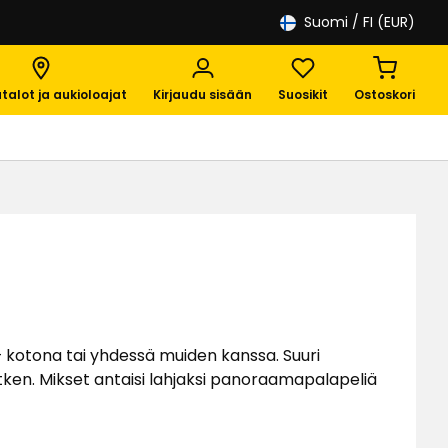
Suomi
/ FI (EUR)
talot ja aukioloajat
Kirjaudu sisään
Suosikit
Ostoskori
– kotona tai yhdessä muiden kanssa. Suuri
tken. Mikset antaisi lahjaksi panoraamapalapeliä