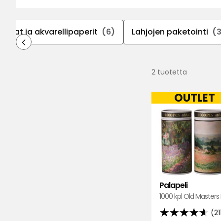
alustat ja akvarellipaperit
(6)
Lahjojen paketointi
(
2 tuotetta
OUTLET
Palapeli
1000 kpl Old Master
(21
4.6