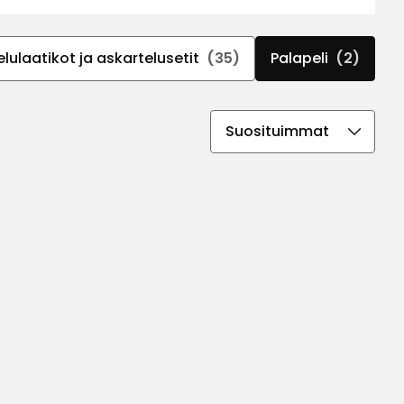
lulaatikot ja askartelusetit
(35)
Palapeli
(2)
Valitse
lajittelujärjestys