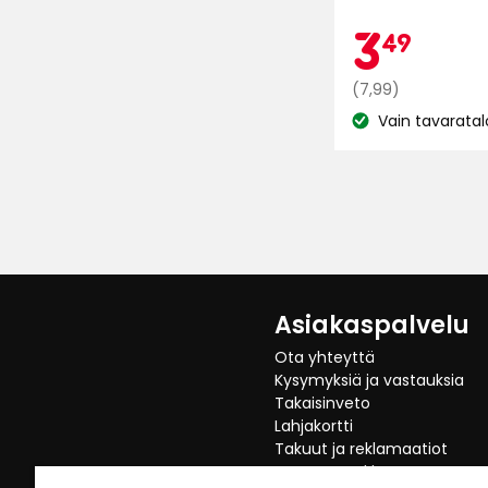
tähteä
Ka
3,
3
49
5:stä,
211
Normaali
€
(7,99)
arvostelun
hinta
Vain tavaratal
perusteella
Katso
7,99
saatavuus:
€
Asiakaspalvelu
Ota yhteyttä
Kysymyksiä ja vastauksia
Takaisinveto
Lahjakortti
Takuut ja reklamaatiot
Peruuta Verkko Osto