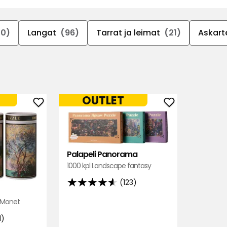
30)
Langat
(96)
Tarrat ja leimat
(21)
Askarte
OUTLET
Lisää
Lisää
Palapeli
Palapeli
suosikkeihin
Panorama
suosikkeihin
Palapeli Panorama
1000 kpl Landscape fantasy
(123)
4.6
tähteä
s Monet
5:stä,
1)
123