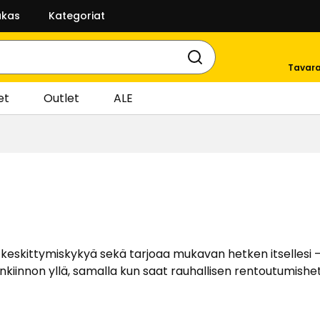
akas
Kategoriat
Tavara
et
Outlet
ALE
a keskittymiskykyä sekä tarjoaa mukavan hetken itsellesi 
nkiinnon yllä, samalla kun saat rauhallisen rentoutumishe