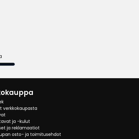
inta
njahint
a
kokauppa
ek
at verkkokaupasta
vat
avat ja -kulut
et ja reklamaatiot
upan osto- ja toimitusehdot