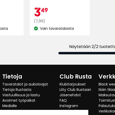
arvostelun
mpanjah
49
Kampa
3,49
3
49
perusteella
Normaali
€
(7,99)
hinta
oista
Vain tavarataloista
Katso
7,99
saatavuus:
€
Näytetään 2/2 tuotett
Tietoja
Club Rusta
Verk
Tavaratalot ja aukioloajat
Klubitarjoukset
Black we
Tietoja Rustasta
Liity Club Rustaan
Näin tila
Vastuullisuus ja laatu
Jäsenehdot
Maksuta
Avoimet työpaikat
FAQ
Toimitust
Medialle
Instagram
Palautuks
Investor relations
Facebook
Verkkoka