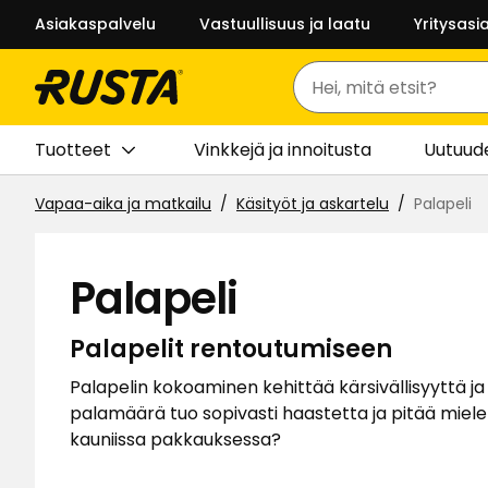
Asiakaspalvelu
Vastuullisuus ja laatu
Yritysasi
Haku
Tuotteet
Vinkkejä ja innoitusta
Uutuud
Vapaa-aika ja matkailu
Käsityöt ja askartelu
Palapeli
Palapeli
Palapelit rentoutumiseen
Palapelin kokoaminen kehittää kärsivällisyyttä j
palamäärä tuo sopivasti haastetta ja pitää miele
kauniissa pakkauksessa?