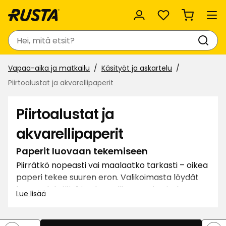
Suosikit
Haku
Vapaa-aika ja matkailu
Käsityöt ja askartelu
Piirtoalustat ja akvarellipaperit
Piirtoalustat ja
akvarellipaperit
Paperit luovaan tekemiseen
Piirrätkö nopeasti vai maalaatko tarkasti – oikea
paperi tekee suuren eron. Valikoimasta löydät
luonnoslehtiöitä ja akvarellipapereita, jotka
Lue lisää
tukevat tekniikkaasi aina arkipiirroksista
vesivärimaalauksiin. Paperin pinta ja laatu tuovat
hallittavuutta ja ilmaisua. Täydellinen niin