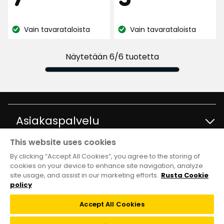
237
237
arvostelun
€
€
arvostelun
perusteella
Vain tavarataloista
Vain tavarataloista
perusteella
Katso
Katso
saatavuus:
saatavuus:
Näytetään 6/6 tuotetta
Asiakaspalvelu
This website uses cookies
Ota yhteyttä
Tietoja
By clicking “Accept All Cookies”, you agree to the storing of
cookies on your device to enhance site navigation, analyze
site usage, and assist in our marketing efforts.
Rusta Cookie
Kysymyksiä ja vastauksia
Tavaratalot ja aukioloajat
Club Rusta
policy
Takaisinveto
Accept All Cookies
Tietoja Rustasta
Klubitarjoukset
Verkkokauppa