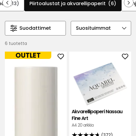
nät
(13)
Piirtoalustat ja akvarellipaperit
(6)
Lah
aloitteleville kuin kokeneille tekijöille.
Suodattimet
Valitse
lajittelujärjestys
6 tuotetta
OUTLET
Lisää
Lisä
Piirustuspaperirulla
Akva
suosikkeihin
Nas
Fine
Art
suos
Akvarellipaperi Nassau
Fine Art
A4 20 arkkia
(372)