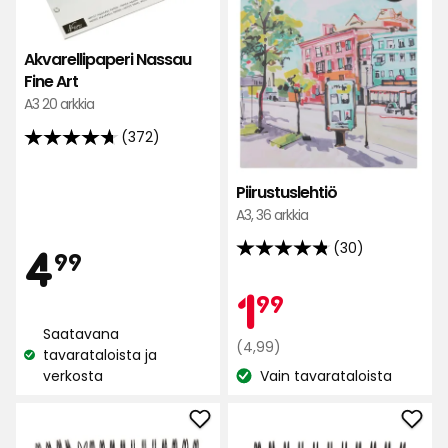
Art
suosikkeihin
Akvarellipaperi Nassau
Fine Art
A3 20 arkkia
(372)
4.7
tähteä
Piirustuslehtiö
5:stä,
A3, 36 arkkia
372
arvostelun
Hinta
4,99
4
(30)
99
4.8
perusteella
tähteä
Kam
1,99
1
99
€
5:stä,
30
Saatavana
Normaali
€
(4,99)
arvostelun
tavarataloista ja
Katso
hinta
verkosta
Vain tavarataloista
perusteella
saatavuus:
Katso
4,99
saatavuus:
€
Lisää
Lisä