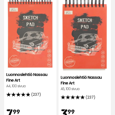
Luonnoslehtiö
Luon
Nassau
Nas
Fine
Fine
Art
Art
suosikkeihin
suos
Luonnoslehtiö Nassau
Luonnoslehtiö Nassau
Fine Art
Fine Art
A4, 100 sivua
A5, 100 sivua
(237)
4.9
(237)
4.9
tähteä
tähteä
Hinta
Hint
7,99
3,99
7
3
5:stä,
99
99
5:stä,