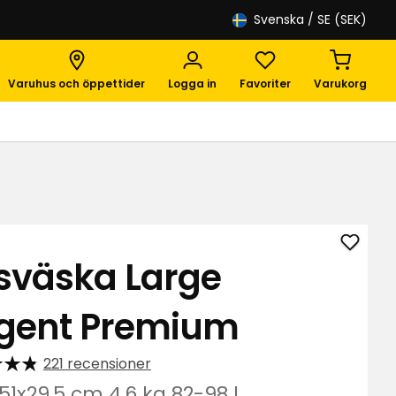
Svenska
/ SE (SEK)
Varuhus och öppettider
Logga in
Favoriter
Varukorg
Lägg
sväska Large
till
Resvä
gent Premium
Large
Regen
Premi
221 recensioner
i
51x29,5 cm 4,6 kg 82-98 l