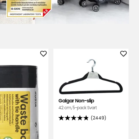
Lägg
Lägg
till
till
Avfallspåse
Galga
med
Non-
knythandtag
slip
i
i
Galgar Non-slip
favoriter
favori
42 cm, 5-pack Svart
(2449)
4.8
av
5