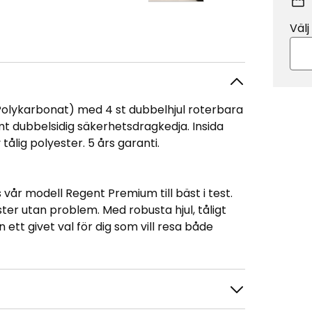
Välj
/Polykarbonat) med 4 st dubbelhjul roterbara
mt dubbelsidig säkerhetsdragkedja. Insida
ålig polyester. 5 års garanti.
 vår modell Regent Premium till bäst i test.
ester utan problem. Med robusta hjul, tåligt
tt givet val för dig som vill resa både