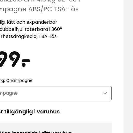
favori
pagne ABS/PC TSA-lås
ig, lätt och expanderbar
 dubbelhjul roterbara i 360°
rhetsdragkedja, TSA-lås.
is
999
99
-
.
kr
rg:
Champagne
 tillgänglig i varuhus