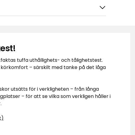
est!
tera efter
Filtrera på
faktas tuffa uthållighets- och tålighetstest.
 körkomfort – särskilt med tanke på det låga
or utsätts för i verkligheten – från långa
gplatser – för att se vilka som verkligen håller i
packningssystem med olika delar i
t utan att allt åker omkring. Stabila
.
ika underlag. Bra köp som jag
k)