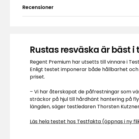
Recensioner
4.8
5
☆
4
☆
3
☆
2
☆
Baserat på 221 recensioner
1
☆
Rustas resväska är bäst i t
Sor
Recensioner (221)
Regent Premium har utsetts till vinnare i Test
Enligt testet imponerar både hållbarhet och
priset.
Mattias T
•
8 dagar sedan
MT
– Vi har återskapat de påfrestningar som väsk
sträckor på hjul till hårdhänt hantering på fly
Kvalitetskänsla till lågpris. Riktigt bra 
väskan. Lätt att packa snyggt och prydlig
längden, säger testledaren Thorsten Kutzner
hjul som får väskan att rulla smidigt i ol
rekommenderar.
Läs hela testet hos Testfakta (öppnas i ny fli