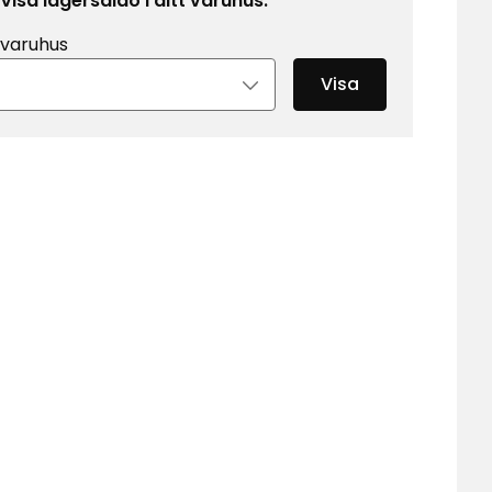
Visa lagersaldo i ditt varuhus:
 varuhus
Visa