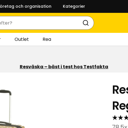
företag och organisation
Kategorier
r
Outlet
Rea
Resväska – bäst i test hos Testfakta
Re
Re
78,5x