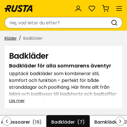
Favoriter
Sök
Kläder
Badkläder
Badkläder
Badkläder för alla sommarens äventyr
Upptäck badkläder som kombinerar stil,
komfort och funktion – perfekt för både
stranddagar och poolhäng. Här finns allt från
bikini och badbyxor till badshorts och badtofflor
i olika modeller och färger, så att du enkelt hittar
Läs mer
dina favoriter. Oavsett om du föredrar att sola,
simma eller bara koppla av i skuggan har vi
något som passar. Gör dig redo för säsongens
Accessoarer
(19)
Badkläder
(7)
Barnkläder
(2