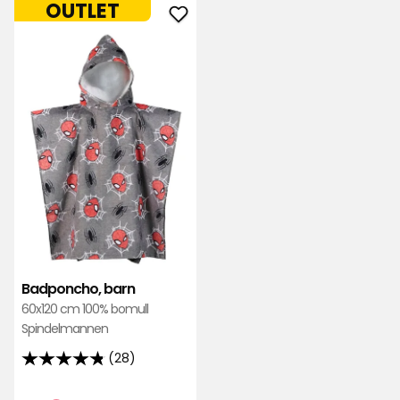
OUTLET
recensioner
Lägg
till
Badponcho,
barn
i
favoriter
Badponcho, barn
60x120 cm 100% bomull
Spindelmannen
(28)
4.8
av