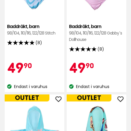
Baddräkt, barn
Baddräkt, barn
98/104, 110/116, 122/128 Stitch
98/104, 110/116, 122/128 Gabby´s
Dollhouse
(8)
4.9
(8)
4.9
av
av
5
Kampanjpr
49,90
Kamp
49,90
49
49
90
90
5
stjärnor
stjärnor
baserat
kr
kr
baserat
på
Endast i varuhus
Endast i varuhus
på
8
Lagersaldo:
Lagersaldo:
8
recensioner
OUTLET
OUTLET
recensioner
Lägg
Läg
till
till
Badponcho,
Bad
barn
bar
i
i