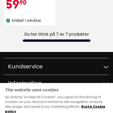
Kampanjpr
59,90
59
90
5
stjärnor
kr
baserat
Endast i varuhus
på
Lagersaldo:
28
recensioner
Du har tittat på 7 av 7 produkter
Kundservice
Kontakta kundservice
Information
This website uses cookies
Frågor och svar
By clicking “Accept All Cookies”, you agree to the storing of
Varuhus och öppettider
Club Rusta
cookies on your device to enhance site navigation, analyze
site usage, and assist in our marketing efforts.
Rusta Cookie
Köpvillkor
Om Rusta
policy