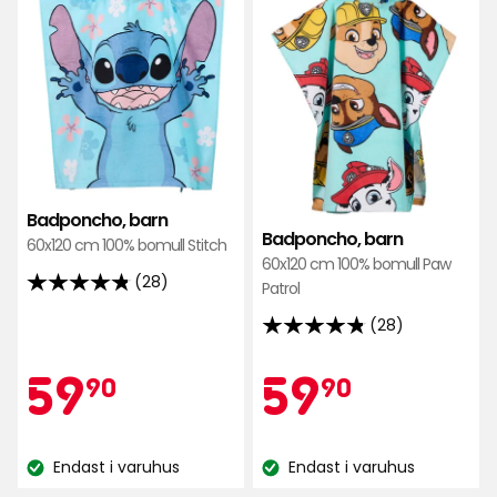
favoriter
favo
Badponcho, barn
Badponcho, barn
60x120 cm 100% bomull Stitch
60x120 cm 100% bomull Paw
(28)
Patrol
4.8
av
(28)
4.8
5
av
Kampanjpr
59,90
Kamp
59,90
59
59
stjärnor
90
90
5
baserat
stjärnor
på
kr
kr
baserat
28
Endast i varuhus
Endast i varuhus
på
Lagersaldo:
Lagersaldo:
recensioner
28