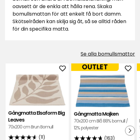
oavsett är de enkla att hålla rena. Skaka
bomullsmattan för att enkelt få bort damm.
Skötselråden kan skilja sig åt, så se alltid råden
för din specifika matta.
Se alla bomullsmattor
OUTLET
Lägg
Läg
till
till
Gångmatta
Gån
Elsaform
Majk
Big
i
Leaves
favor
Gångmatta Elsaform Big
Gångmatta Majken
i
Leaves
70x200 cm Blå 88% bomull /
favoriter
70x200 cm Brun Bomull
12% polyester
(11)
(163)