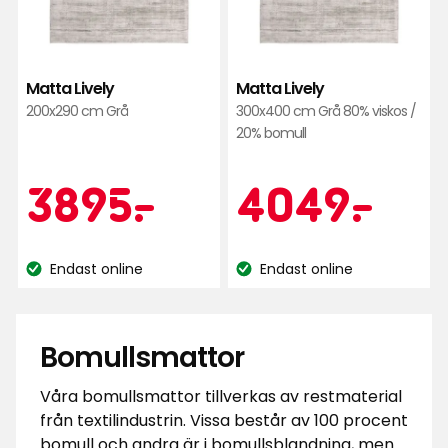
Matta Lively
Matta Lively
200x290 cm Grå
300x400 cm Grå 80% viskos /
20% bomull
Kampanjpr
3895
Kamp
40
3895
-
.
4049
-
.
kr
kr
Endast online
Endast online
Lagersaldo:
Lagersaldo:
Bomullsmattor
Våra bomullsmattor tillverkas av restmaterial
från textilindustrin. Vissa består av 100 procent
bomull och andra är i bomullsblandning, men