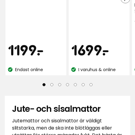
stjärnor
5
baserat
stjärnor
på
baserat
15
på
recensioner
214
recensioner
Pris
Pris
1199
169
1199
-
.
1699
-
.
kr
kr
Endast online
I varuhus & online
Lagersaldo:
Lagersaldo:
Jute- och sisalmattor
Jutemattor och sisalmattor är väldigt
slitstarka, men de ska inte blötläggas eller