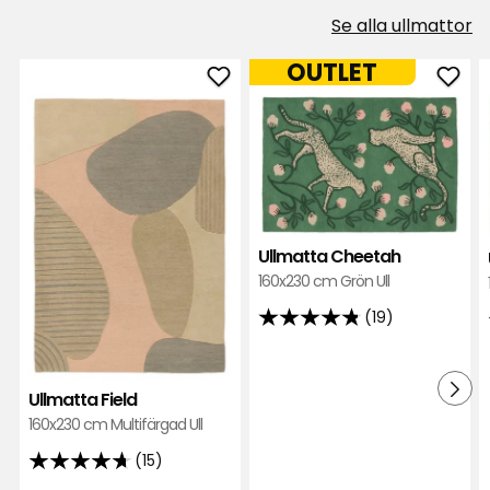
Se alla ullmattor
OUTLET
Lägg
Läg
till
till
Ullmatta
Ullm
Field
Che
i
i
favoriter
favor
Ullmatta Cheetah
160x230 cm Grön Ull
(19)
4.8
av
5
Ullmatta Field
stjärnor
160x230 cm Multifärgad Ull
baserat
på
(15)
4.7
19