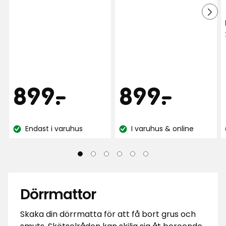
4.8
av
av
5
5
stjärnor
stjärnor
baserat
baserat
på
på
277
277
recensioner
Pris
Pris
899
899
899
-
.
899
-
.
recensioner
kr
kr
Endast i varuhus
I varuhus & online
Lagersaldo:
Lagersaldo:
Dörrmattor
Skaka din dörrmatta för att få bort grus och