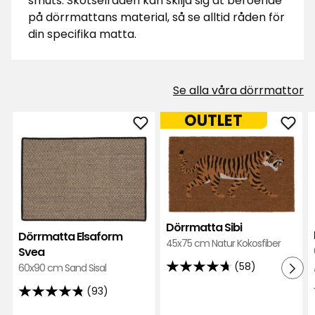
smuts. Skötselråden kan skilja sig åt beroende
på dörrmattans material, så se alltid råden för
din specifika matta.
Se alla våra dörrmattor
OUTLET
Lägg
Läg
till
till
Dörrmatta
Dörr
Elsaform
Sibi
Svea
i
i
favor
Dörrmatta Sibi
favoriter
Dörrmatta Elsaform
45x75 cm Natur Kokosfiber
Svea
(58)
60x90 cm Sand Sisal
4.7
av
(93)
4.8
5