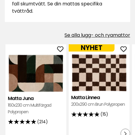
fall skumtvätt. Se din mattas specifika
tvättråd.
Se alla lugg- och ryamattor
NYHET
Lägg
Läg
till
till
Matta
Mat
Juna
Linn
i
i
favoriter
favor
Matta Linnea
Matta Juna
200x290 cm Brun Polypropen
160x230 cm Multifärgad
Polypropen
(15)
4.9
(214)
av
4.9
5
av