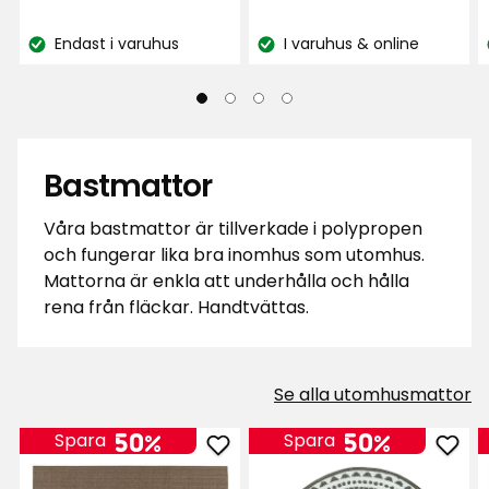
kr
kr
baserat
baserat
på
Endast i varuhus
I varuhus & online
på
Lagersaldo:
Lagersaldo:
201
39
recensioner
recensioner
Bastmattor
Våra bastmattor är tillverkade i polypropen
och fungerar lika bra inomhus som utomhus.
Mattorna är enkla att underhålla och hålla
rena från fläckar. Handtvättas.
Se alla utomhusmattor
50%
50%
Spara
Spara
Lägg
Läg
till
till