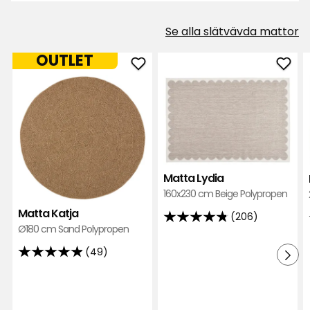
Se alla slätvävda mattor
OUTLET
Lägg
Läg
till
till
Matta
Mat
Katja
Lydi
i
i
favoriter
favor
Matta Lydia
160x230 cm Beige Polypropen
Matta Katja
(206)
4.8
Ø180 cm Sand Polypropen
av
(49)
5
4.9
stjärnor
av
baserat
5
på
stjärnor