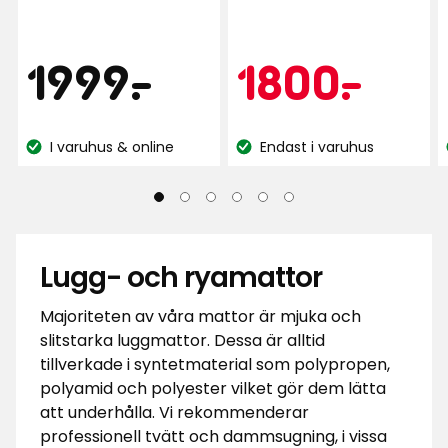
av
recensioner
5
stjärnor
Pris
1999
Kamp
180
1999
-
.
1800
-
.
baserat
på
kr
kr
15
I varuhus & online
Endast i varuhus
recensioner
Lagersaldo:
Lagersaldo:
Lugg- och ryamattor
Majoriteten av våra mattor är mjuka och
slitstarka luggmattor. Dessa är alltid
tillverkade i syntetmaterial som polypropen,
polyamid och polyester vilket gör dem lätta
att underhålla. Vi rekommenderar
professionell tvätt och dammsugning, i vissa