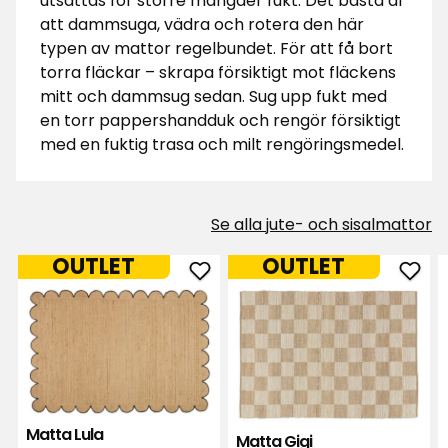
utsättas för större mängder fukt. Det bästa är
att dammsuga, vädra och rotera den här
typen av mattor regelbundet. För att få bort
torra fläckar – skrapa försiktigt mot fläckens
mitt och dammsug sedan. Sug upp fukt med
en torr pappershandduk och rengör försiktigt
med en fuktig trasa och milt rengöringsmedel.
Se alla jute- och sisalmattor
OUTLET
OUTLET
Lägg
Läg
till
till
Matta
Mat
Lula
Gigi
i
i
favoriter
favor
Matta Lula
Matta Gigi