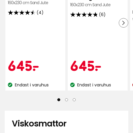
160x230 cm Sand Jute
160x230 cm Sand Jute
(4)
(6)
4.5
4.8
av
av
5
5
stjärnor
stjärnor
baserat
baserat
på
på
4
Kampanjpr
645
Kamp
645
645
-
.
645
-
.
6
recensioner
recensioner
kr
kr
Endast i varuhus
Endast i varuhus
Lagersaldo:
Lagersaldo:
Viskosmattor