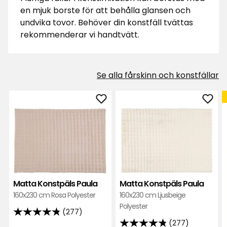
en mjuk borste för att behålla glansen och
undvika tovor. Behöver din konstfäll tvättas
rekommenderar vi handtvätt.
Se alla fårskinn och konstfällar
Lägg
Läg
till
till
Matta
Mat
Konstpäls
Kons
Paula
Paul
i
i
favoriter
favor
Matta Konstpäls Paula
Matta Konstpäls Paula
160x230 cm Rosa Polyester
160x230 cm Ljusbeige
Polyester
(277)
4.8
(277)