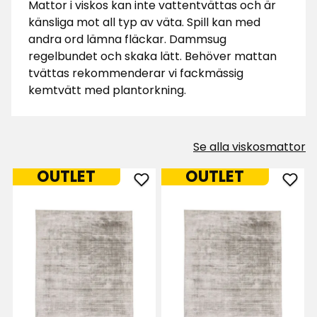
Mattor i viskos kan inte vattentvättas och är
känsliga mot all typ av väta. Spill kan med
andra ord lämna fläckar. Dammsug
regelbundet och skaka lätt. Behöver mattan
tvättas rekommenderar vi fackmässig
kemtvätt med plantorkning.
Se alla viskosmattor
OUTLET
OUTLET
Lägg
Läg
till
till
Matta
Mat
Lively
Livel
i
i
favoriter
favor