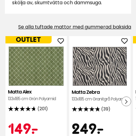
skölja av, skumtvätta och dammsuga.
Se alla tuftade mattor med gummerad baksida
OUTLET
Lägg
Läg
till
till
Matta
Mat
Alex
Zebr
i
i
favoriter
favor
Matta Alex
Matta Zebra
133x185 cm Grön Polyamid
133x185 cm Granitgrå Polyamid
(201)
(39)
4.7
4.8
av
av
Pris
Kampanjpr
149
249
149
-
.
249
-
.
5
5
stjärnor
stjärnor