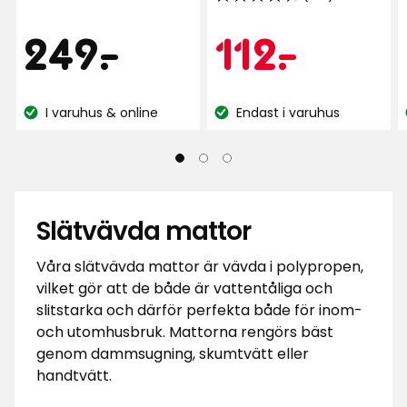
4.6
4.7
av
av
Pris
249
Kamp
112
249
-
.
112
-
.
5
5
stjärnor
stjärnor
kr
kr
baserat
baserat
på
på
I varuhus & online
Endast i varuhus
Lagersaldo:
Lagersaldo:
11
163
recensioner
recensioner
Slätvävda mattor
Våra slätvävda mattor är vävda i polypropen,
vilket gör att de både är vattentåliga och
slitstarka och därför perfekta både för inom-
och utomhusbruk. Mattorna rengörs bäst
genom dammsugning, skumtvätt eller
handtvätt.