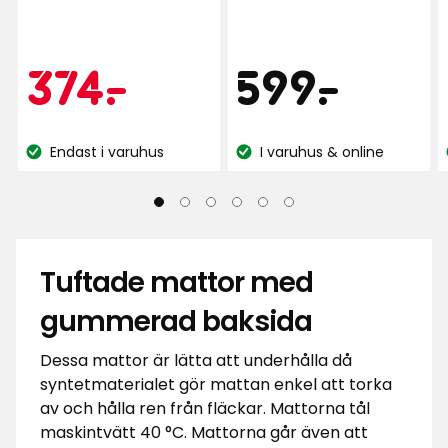
206
baserat
recensioner
på
Pris
Kampanjpr
374
599
374
-
.
599
-
.
49
recensioner
kr
kr
Endast i varuhus
I varuhus & online
Lagersaldo:
Lagersaldo:
Tuftade mattor med
gummerad baksida
Dessa mattor är lätta att underhålla då
syntetmaterialet gör mattan enkel att torka
av och hålla ren från fläckar. Mattorna tål
maskintvätt 40 °C. Mattorna går även att