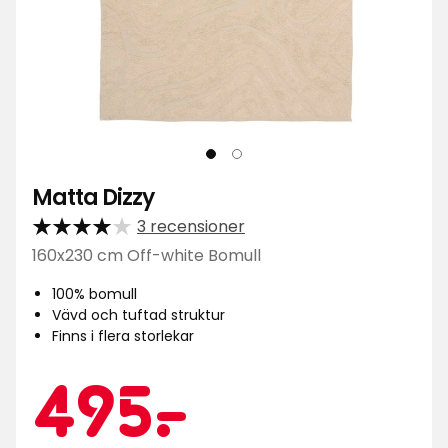
Matta Dizzy
3 recensioner
160x230 cm Off-white Bomull
100% bomull
Vävd och tuftad struktur
Finns i flera storlekar
Kampa
495
495
-
.