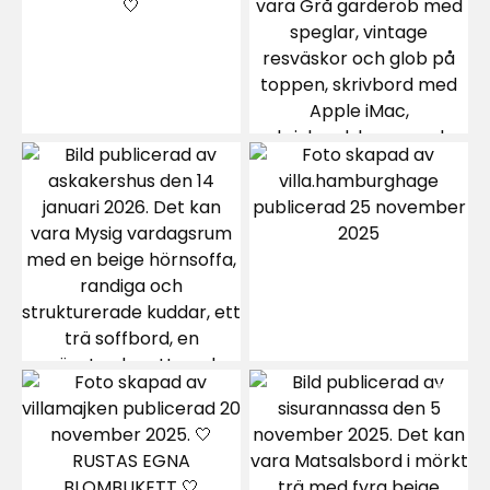
Helena K
HK
1 månad sedan
Mona T
MT
5 månader sedan
Verified by Trustvoice