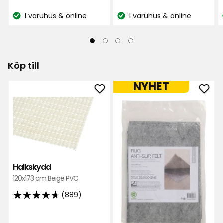
kr
kr
240
I varuhus & online
I varuhus & online
Lagersaldo:
Lagersaldo:
recensioner
Köp till
NYHET
Lägg
Läg
till
till
Halkskydd
Halk
i
matt
favoriter
filt
i
favor
Halkskydd
120x173 cm Beige PVC
(889)
4.7
av