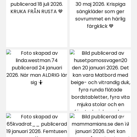
Sortera efter
Filtrera på
Recensioner (3)
Malin F
MF
Blev retur direkt! Är en väldigt lös matta, kändes
nästan som en handduk, därav väldigt hal och
svår att dammsuga. Livsfarligt när man har små
barn med som halkar runt. Men det värsta var
att den luddade så mycket, slutade aldrig ludda.
Synd för den är väldigt fin och mysig annars!
Gjorde omgivningen väldigt varm här hemma.
Men blev retur tyvärr!
3 veckor sedan