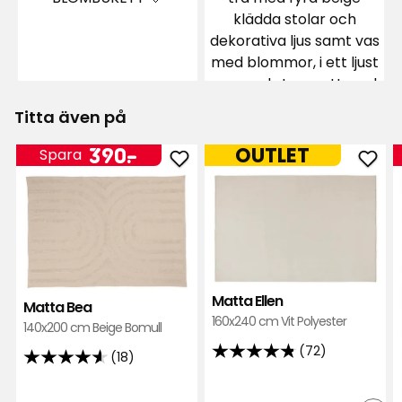
Titta även på
Pris
390
390
-
.
OUTLET
Spara
Lägg
Läg
kr
till
till
Matta
Mat
Bea
Ellen
i
i
favoriter
favor
Matta Ellen
Matta Bea
160x240 cm Vit Polyester
140x200 cm Beige Bomull
(72)
(18)
4.8
4.6
av
av