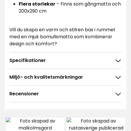
Flera storlekar
– Finns som gångmatta och
200x290 cm
Vill du skapa en varm och stilren bas i rummet
med en mjuk bomullsmatta som kombinerar
design och komfort?
Specifikationer
Miljö- och kvalitetsmärkningar
Recensioner
4.0
5
☆
4
☆
3
☆
2
☆
3 betyg
1
☆