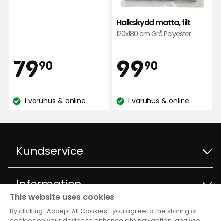
5
stjärnor
Halkskydd matta, filt
baserat
120x180 cm Grå Polyester
på
889
Pris
Pris
79,90
99,90
79
99
recensioner
90
90
kr
kr
I varuhus & online
I varuhus & online
Lagersaldo:
Lagersaldo:
Kundservice
Kontakta kundservice
Information
This website uses cookies
Frågor och svar
By clicking “Accept All Cookies”, you agree to the storing of
Varuhus och öppettider
Club Rusta
cookies on your device to enhance site navigation, analyze