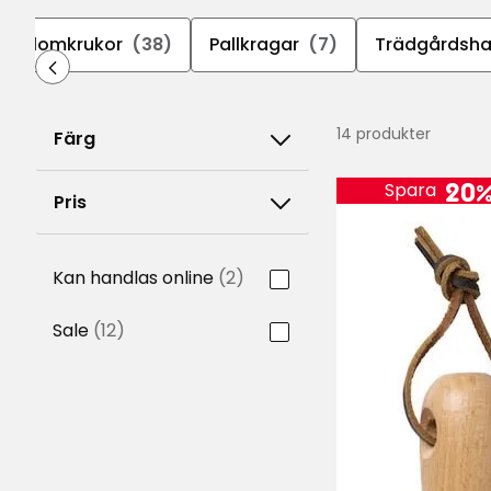
ch blomkrukor
(38)
Pallkragar
(7)
Trädgårdsha
14 produkter
Färg
20
Spara
Pris
Kan handlas online
(2)
Sale
(12)