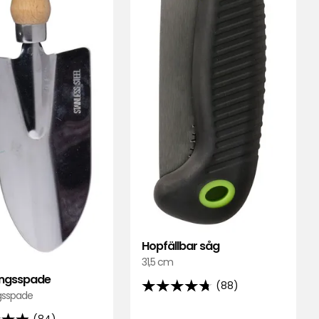
Hopfällbar såg
31,5 cm
ingsspade
(88)
4.7
ngsspade
av