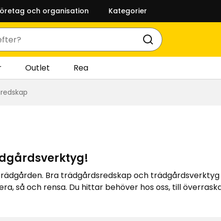
företag och organisation
Kategorier
r
Outlet
Rea
sredskap
ädgårdsverktyg!
l trädgården. Bra trädgårdsredskap och trädgårdsverktyg är
ra, så och rensa. Du hittar behöver hos oss, till överrask