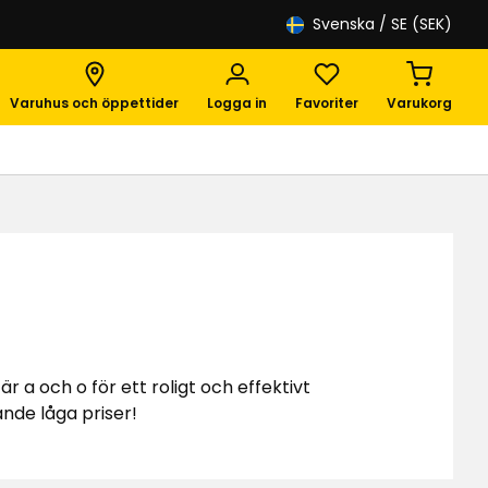
Svenska
/ SE (SEK)
Varuhus och öppettider
Logga in
Favoriter
Varukorg
 a och o för ett roligt och effektivt
ande låga priser!