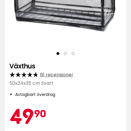
Växthus
61 recensioner
50x24x35 cm Svart
Avtagbart överdrag
Kampa
49,90
49
90