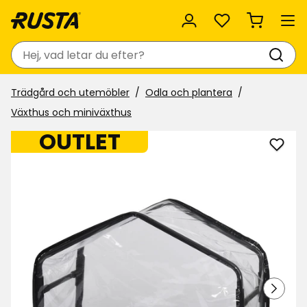
Favoriter
Sök
Trädgård och utemöbler
Odla och plantera
Växthus och miniväxthus
OUTLET
Lägg
till
Växt
i
favor