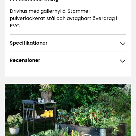
Drivhus med gallerhylla. Stomme i
pulverlackerat stål och avtagbart överdrag i
PVC.
Specifikationer
Recensioner
4.7
5
☆
4
☆
3
☆
2
☆
61 betyg
1
☆
Sortera efter
Filtrera på