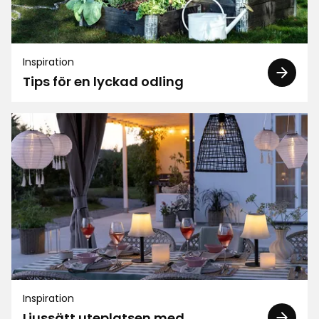
Recensioner (61)
Nathalie R
NR
Inspiration
Tips för en lyckad odling
Saknar bara funtiin att kunna öppna lite y
Utan att bort hela delen.
3 dagar sedan
Annelie S
AS
Bra pris på rea, lagom stort
1 månad sedan
Linda S
LS
Inspiration
Ljussätt uteplatsen med