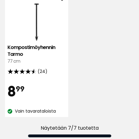
Lisää
Kompostimöyhennin
Tarmo
suosikkeihin
Kompostimöyhennin
Tarmo
77 cm
(24)
4.5
tähteä
Hinta
8,99
8
99
5:stä,
24
€
arvostelun
Vain tavarataloista
perusteella
Katso
saatavuus:
Näytetään 7/7 tuotetta