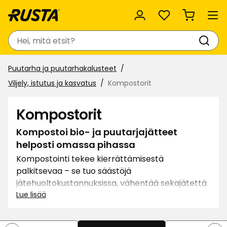
Suosikit
Haku
Puutarha ja puutarhakalusteet
Viljely, istutus ja kasvatus
Kompostorit
Kompostorit
Kompostoi bio- ja puutarjajätteet
helposti omassa pihassa
Kompostointi tekee kierrättämisestä
palkitsevaa – se tuo säästöjä
jätehuoltokustannuksissa, vähentää sekajätettä
ja pienentää hiilijalanjälkeä. Samalla se tuottaa
Lue lisää
ravinteikasta multaa, jota voit hyödyntää
puutarhassa, viljelylaatikoissa tai kasvien