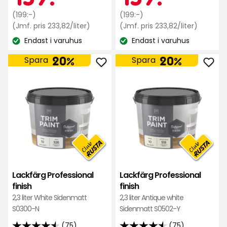
baserat
baserat
Ordinarie
kr
Ordinarie
kr
(199:-)
(199:-)
på
på
pris
Jämförpris
pris
Jämfö
(Jmf. pris 233,82/liter)
(Jmf. pris 233,82/liter)
75
75
233,82
233,82
199
199
Endast i varuhus
Endast i varuhus
kr
kr
Lagersaldo:
Lagersaldo:
recensioner
kr
recensioner
kr
/liter
/liter
20%
20%
Spara
Spara
Lägg
Läg
till
till
Lackfärg
Lack
Professional
Prof
finish
finis
i
i
favoriter
favo
Lackfärg Professional
Lackfärg Professional
finish
finish
2,3 liter White Sidenmatt
2,3 liter Antique white
S0300-N
Sidenmatt S0502-Y
(75)
(75)