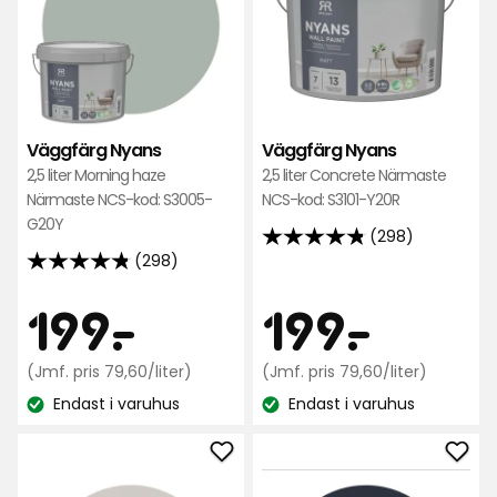
i
i
favoriter
favo
Väggfärg Nyans
Väggfärg Nyans
2,5 liter Morning haze
2,5 liter Concrete Närmaste
Närmaste NCS-kod: S3005-
NCS-kod: S3101-Y20R
G20Y
(298)
4.8
(298)
4.8
av
av
5
Pris
Pris
199
199
199
-
.
199
-
.
5
stjärnor
stjärnor
baserat
kr
Jämförpris
kr
Jämfö
(Jmf. pris 79,60/liter)
(Jmf. pris 79,60/liter)
baserat
på
79,60
79,60
på
Endast i varuhus
Endast i varuhus
298
kr
kr
Lagersaldo:
Lagersaldo:
298
recensioner
/liter
/liter
recensioner
Lägg
Läg
till
till