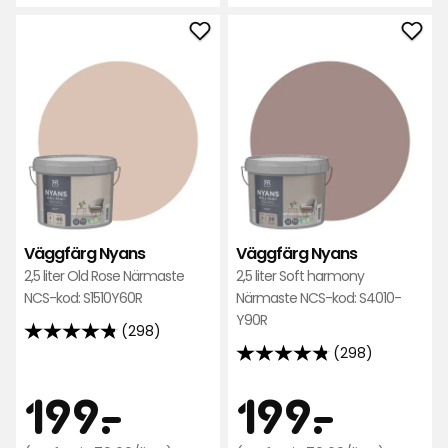
298
298
/liter
/liter
recensioner
recensioner
Lägg
Läg
till
till
Väggfärg
Väg
Nyans
Nya
i
i
favoriter
favo
Väggfärg Nyans
Väggfärg Nyans
2,5 liter Old Rose Närmaste
2,5 liter Soft harmony
NCS-kod: S1510Y60R
Närmaste NCS-kod: S4010-
Y90R
(298)
4.8
(298)
4.8
av
av
5
Pris
Pris
199
199
199
-
.
199
-
.
5
stjärnor
stjärnor
baserat