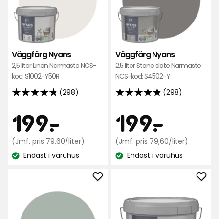
favoriter
favo
Väggfärg Nyans
Väggfärg Nyans
2,5 liter Linen Närmaste NCS-
2,5 liter Stone slate Närmaste
kod: S1002-Y50R
NCS-kod: S4502-Y
(298)
(298)
4.8
4.8
av
av
Pris
Pris
199
199
199
-
.
199
-
.
5
5
stjärnor
stjärnor
kr
Jämförpris
kr
Jämfö
(Jmf. pris 79,60/liter)
(Jmf. pris 79,60/liter)
baserat
baserat
79,60
79,60
på
Endast i varuhus
på
Endast i varuhus
kr
kr
Lagersaldo:
Lagersaldo:
298
298
/liter
/liter
recensioner
recensioner
Lägg
Läg
till
till
Väggfärg
Väg
Nyans
Nya