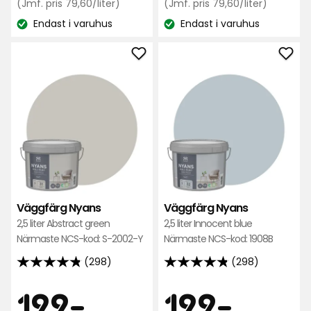
kr
Jämförpris
kr
Jämfö
(Jmf. pris 79,60/liter)
(Jmf. pris 79,60/liter)
baserat
på
79,60
79,60
Endast i varuhus
på
Endast i varuhus
298
kr
kr
Lagersaldo:
Lagersaldo:
298
recensioner
/liter
/liter
recensioner
Lägg
Läg
till
till
Väggfärg
Väg
Nyans
Nya
i
i
favoriter
favo
Väggfärg Nyans
Väggfärg Nyans
2,5 liter Abstract green
2,5 liter Innocent blue
Närmaste NCS-kod: S-2002-Y
Närmaste NCS-kod: 1908B
(298)
(298)
4.8
4.8
av
av
Pris
Pris
199
199
199
-
.
199
-
.
5
5