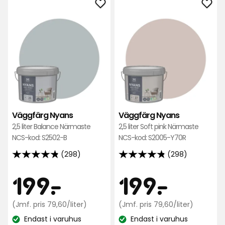
recensioner
recensioner
Lägg
Läg
till
till
Väggfärg
Väg
Nyans
Nya
i
i
favoriter
favo
Väggfärg Nyans
Väggfärg Nyans
2,5 liter Balance Närmaste
2,5 liter Soft pink Närmaste
NCS-kod: S2502-B
NCS-kod: S2005-Y70R
(298)
(298)
4.8
4.8
av
av
Pris
Pris
199
199
199
-
.
199
-
.
5
5
stjärnor
stjärnor
kr
Jämförpris
kr
Jämfö
(Jmf. pris 79,60/liter)
(Jmf. pris 79,60/liter)
baserat
baserat
79,60
79,60
på
Endast i varuhus
på
Endast i varuhus
kr
kr
Lagersaldo:
Lagersaldo: