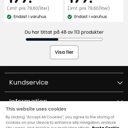
stjärnor
stjärnor
kr
Jämförpris
kr
Jämfö
(Jmf. pris 79,60/liter)
(Jmf. pris 79,60/liter)
baserat
baserat
79,60
79,60
på
Endast i varuhus
på
Endast i varuhus
kr
kr
Lagersaldo:
Lagersaldo:
298
298
/liter
/liter
recensioner
recensioner
Du har tittat på 48 av 113 produkter
Visa fler
Kundservice
Kontakta kundservice
Information
This website uses cookies
Frågor och svar
By clicking “Accept All Cookies”, you agree to the storing of
Varuhus och öppettider
Club Rusta
cookies on your device to enhance site navigation, analyze
site usage, and assist in our marketing efforts.
Rusta Cookie