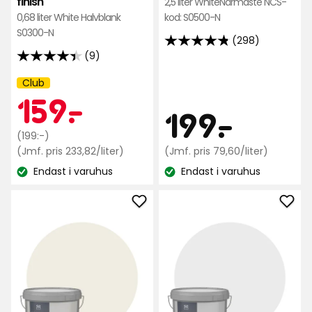
finish
2,5 liter WhiteNärmaste NCS-
0,68 liter White Halvblank
kod: S0500-N
S0300-N
(298)
4.8
(9)
4.4
av
av
5
Club
Kampanj
Medlemspris
159
5
159
-
.
namn:
stjärnor
Pris
199
199
-
.
stjärnor
baserat
baserat
på
Ordinarie
kr
(199:-)
på
298
pris
Jämförpris
kr
Jämfö
(Jmf. pris 233,82/liter)
(Jmf. pris 79,60/liter)
9
233,82
recensioner
79,60
199
Endast i varuhus
Endast i varuhus
kr
kr
Lagersaldo:
Lagersaldo:
recensioner
kr
/liter
/liter
Lägg
Läg
till
till
Väggfärg
Väg
Nyans
Nya
i
i
favoriter
favo