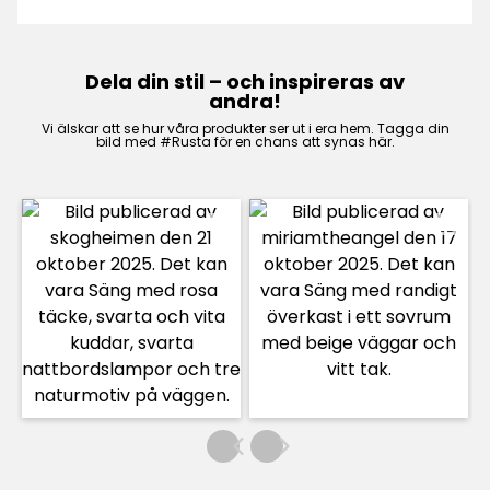
som tål slitage och står sig stilmässigt över
tid.Hos oss hittar du även grundfärg, tak- och
golvfärg, spackel och väggspackel samt
Dela din stil – och inspireras av
snickeri- och lackfärg för en slitstark, snygg
andra!
helhet.
Vi älskar att se hur våra produkter ser ut i era hem. Tagga din
bild med #Rusta för en chans att synas här.