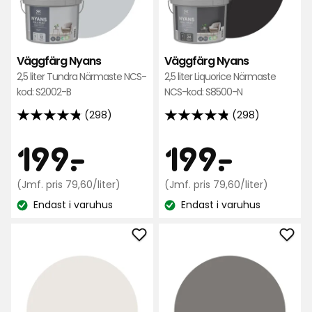
Väggfärg Nyans
Väggfärg Nyans
2,5 liter Tundra Närmaste NCS-
2,5 liter Liquorice Närmaste
kod: S2002-B
NCS-kod: S8500-N
(298)
(298)
4.8
4.8
av
av
Pris
Pris
199
199
199
-
.
199
-
.
5
5
stjärnor
stjärnor
kr
Jämförpris
kr
Jämfö
(Jmf. pris 79,60/liter)
(Jmf. pris 79,60/liter)
baserat
baserat
79,60
79,60
på
Endast i varuhus
på
Endast i varuhus
kr
kr
Lagersaldo:
Lagersaldo:
298
298
/liter
/liter
recensioner
recensioner
Lägg
Läg
till
till
Väggfärg
Väg
Nyans
Nya
i
i