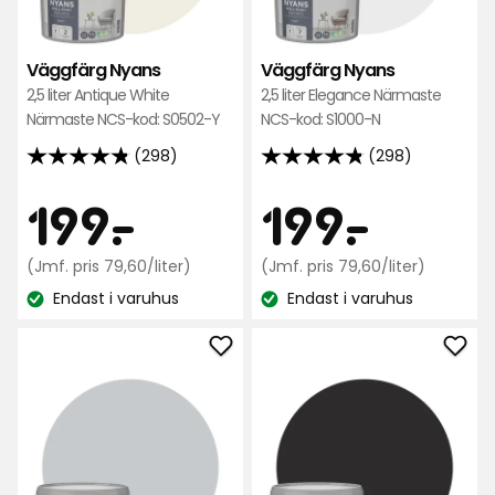
Väggfärg Nyans
Väggfärg Nyans
2,5 liter Antique White
2,5 liter Elegance Närmaste
Närmaste NCS-kod: S0502-Y
NCS-kod: S1000-N
(298)
(298)
4.8
4.8
av
av
Pris
Pris
199
199
199
-
.
199
-
.
5
5
stjärnor
stjärnor
kr
Jämförpris
kr
Jämfö
(Jmf. pris 79,60/liter)
(Jmf. pris 79,60/liter)
baserat
baserat
79,60
79,60
på
Endast i varuhus
på
Endast i varuhus
kr
kr
Lagersaldo:
Lagersaldo:
298
298
/liter
/liter
recensioner
recensioner
Lägg
Läg
till
till
Väggfärg
Väg
Nyans
Nya
i
i
favoriter
favo