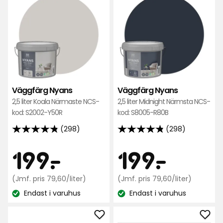
Väggfärg
Väg
Nyans
Nya
i
i
favoriter
favo
Väggfärg Nyans
Väggfärg Nyans
2,5 liter Koala Närmaste NCS-
2,5 liter Midnight Närmsta NCS-
kod: S2002-Y50R
kod: S8005-R80B
(298)
(298)
4.8
4.8
av
av
Pris
Pris
199
199
199
-
.
199
-
.
5
5
stjärnor
stjärnor
kr
Jämförpris
kr
Jämfö
(Jmf. pris 79,60/liter)
(Jmf. pris 79,60/liter)
baserat
baserat
79,60
79,60
på
Endast i varuhus
på
Endast i varuhus
kr
kr
Lagersaldo:
Lagersaldo:
298
298
/liter
/liter
recensioner
recensioner
Lägg
Läg