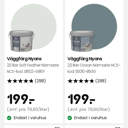
till
till
Väggfärg
Väg
Nyans
Nya
i
i
favoriter
favo
Väggfärg Nyans
Väggfärg Nyans
2,5 liter Soft Feather Närmaste
2,5 liter Ocean Närmaste NCS-
NCS-kod: S1602-G86Y
kod: S5010-B50G
(298)
(298)
4.8
4.8
av
av
Pris
Pris
199
199
199
-
.
199
-
.
5
5
stjärnor
stjärnor
kr
Jämförpris
kr
Jämfö
(Jmf. pris 79,60/liter)
(Jmf. pris 79,60/liter)
baserat
baserat
79,60
79,60
på
Endast i varuhus
på
Endast i varuhus
kr
kr
Lagersaldo:
Lagersaldo:
298
298
/liter
/liter