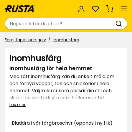
Favoriter
Sök
Färg, tapet och golv
Inomhusfärg
Inomhusfärg
Inomhusfärg för hela hemmet
Med rätt inomhusfärg kan du enkelt måla om
och förnya väggar, tak och snickerier i hela
hemmet. Välj kulörer som passar din stil och
skapa en slitstark yta som håller över tid.
Upptäck vår väggfärg Nyans och Nyans Full
Läs mer
Matt Edition för olika uttryck och finish. När du
väljer färg från Rusta får du en lättmålad färg
Bläddra i vår färgbroschyr (öppnas i ny flik)
med god täckförmåga och ett hållbart resultat