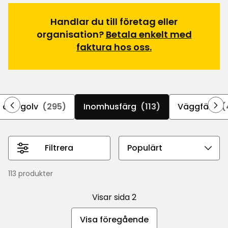
Handlar du till företag eller
organisation?
Betala enkelt med
faktura hos oss.
t och golv
(295)
Inomhusfärg
(113)
Väggfärg
(
Filtrera
Välj
sorteringsordning
113 produkter
Visar sida 2
Visa föregående